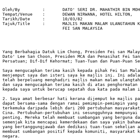
   
Oleh/By		:	DATO' SERI DR. MAHATHIR BIN MOHAMAD 
Tempat/Venue 	: 	DEWAN NIRWANA, HOTEL HILTON, 
Tarikh/Date 	: 	10/03/82 
Tajuk/Title  	: 	MAJLIS MAKAN MALAM ULANGTAHUN KE-44 
			FEI SAN MALAYSIA 




Yang Berbahagia Datuk Lim Chong, Presiden Fei san Malaysia; Yang Berhormat
Dato' Lee San Choon, Presiden MCA dan Penasihat Fei San; Ketua-Ketua
Persatuan; Dif-Dif Kehormat; Tuan-Tuan dan Puan-Puan Sekelian.

Saya mengucapkan terima kasih kepada pihak Fei San Malaysia kerana
menjemput saya dan isteri saya ke majlis ini. Ini adalah kali kedua saya
telah berpeluang menghadiri majlis makan malam ulangtahun Persatuan ini
dan saya mengucapkan terima kasih di atas penghormatan yang diberikan
kepada saya untuk berucap sepatah dua kata pada malam ini.

2. Saya amat berbesar hati kerana dijemput ke majlis pada petang ini dan
dapat bersama-sama dengan ramai pemimpin-pemimpin yang terkenal dan
terkemuka daripada lebih dari 200 pertubuhan masyarakat
Cina. Pertubuhan-pertubuhan ini sesungguhnya mempunyai peranan yang amat
penting. Mereka telah membuat sumbangan yang berguna dalam masa 25 tahun
semenjak kita mencapai kemerdekaan dan saya yakin bahawa dengan kepimpinan
yang bertanggungjawab dan dedikasi tuan-tuan sekelian akan dapat terus
membuat sumbangan positif kepada komuniti, masyarakat keseluruhan dan
negara.

3. Kita sekarang berada di ambang satu era baru di dalam
pembangunan. Rakyat Malaysia golongan lama atau yang tua, termasuk mereka
yang hadir di majlis ini, mungkin masih kukuh untuk menentukan masa depan
yang terjamin untuk kita semua.

4. Pada masa itu kita bersetuju mengenai beberapa prinsip tertentu sebagai
asas membina dan membangunkan negara dan bangsa kita. Prinsip-prinsip
penting ini telah dirumus sebagai asas perlembagaan negara dan kemudiannya
digunakan untuk menggubal Rukunegara dan Dasar Ekonomi Baru.

Keutamaan kita ialah perpaduan dan kita telah bersetuju tentang alat bagi
memupuk perpaduan iaitu melalui satu bahasa dan kebudayaan kebangsaan, di
mana norma-norma dan nilai-nilai masyarakat peribumi menjadi asas cara
hidup kebangsaan kita rakyat Malaysia. Tidak seperti banyak negara-negara
lain di mana pengaruh kebudayaan asing dan kaum pendatang telah tidak
diterima langsung, kita di Malaysia amat bernasib baik kerana rakyat kita
diberi jaminan kebebasan untuk mempelajari dan mengamalkan kepercayaan dan
kebudayaan mereka masing-masing di dalam rangka dan had-had yang
ditentukan oleh perlembagaan dan dasar-dasar negara.

5. Rakyat Malaysia yang mendapat peluang untuk melawat ke luar negeri akan
dapat membanding betapa baiknya nasib rakyat negara ini. Saya yakin bahawa
kita telah dapat membawa pembangunan, kestabilan dan kemakmuran, iaitu
usaha-usaha untuk faedah rakyat semua kerana kita memberi nilaian yang
tinggi terhadap "sensitivities" masyarakat kita yang terdiri daripada
berbilang kaum dan terhadap hasrat dan cita-cita kebangsaan.

6. Sebagai sebuah masyarakat berbilang kaum, kita tidak dapat mengelak
daripada keraguan dan rasa tidak puashati di kalangan pihak-pihak tertentu
terhadap perlaksanaan dasar-dasar negara. Pada hakikatnya tidak ada
mana-mana negara pun di mana semua rakyatnya puashati dan tidak ada
seorang pun yang merungut. Sesungguhnya sudah pasti akan
segala-galanya. Rasa tidak puashati yang dilahirkan di sana sini di negara
kita terhadap sesuatu isu tidak dapat dielakkan. Tetapi terdapat
kecenderongan di kalangan setengah pihak yang ingin memutar-belit dan
membesar-besarkan sesuatu isu dengan tujuan untuk mencetuskan "saikologi
rusuhan" bagi menggerakkan rakyat atau sebahagian masyarakat untuk
menentang Kerajaan. Saya harap semua rakyat yang bertanggungjawab di
negara kita tidak akan menganggap segala-gala yang baik dan indah yang
kita punyai dengan sewenang-wenang dan membiarkan diri kita diperalatkan
oleh golongan-golongan yang sentiasa mencari peluang untuk memusnahkan
potensi bagi mewujud dan menjamin masa depan yang "viable" bagi semua.

7. Perlaksanaan Kurikulum 3M merupakan satu contoh yang baik yang
menunjukkan bagaimana sesuatu isu yang kecil mengenai perlaksanaan satu
dasar yang telah dipersetujui oleh Kerajaan telah diputarbelitkan oleh
setengah-setengah pihak yang bertujuan untuk membangkitkan sentimen
perkauman dan persengketaan di kalangan rakyat. Malang sekali mereka yang
kononnya juara-juara yang memperjuangkan kepentingan masyarakat Cina telah
menyalah tafsir dan menyelewengkan isu 3M ini hingga kepada satu tahap di
mana penyokong-penyokong Kerajaan juga telah menjadi mangsa dan menjadi
begitu emosional. Saya menyatakan ini malang sekali bukan kerana saya
ingin melihat masyarakat Cina Malaysia harus menjadi pasif tetapi kerana
saya berpendapat bahawa sebelum seseorang menjadikan sesuatu perkara
sebagai satu isu ia hendaklah benar-benar memahami perkara itu dengan
sejelas-jelasnya. Kita harus sedar bahawa dalam banyak perkara kita
berhadapan dengan bahaya perselisihan kaum yang boleh menyekat pembangunan
negara kita.

8. Saya ingin menyatakan di sini dengan setegas-tegasnya bahawa Kerajaan
tidak mempunyai apa-apa tujuan untuk menukarkan ciri Sekolah Rendah Jenis
Kebangsaan Cina.

Perbekalan-perbekalan di dalam perlembagaan yang menjamin kebebasan
penggunaan bahasa ibunda setiap kaum di negara ini akan sentiasa
dihormati. Semenjak dahulu lagi akhbar-akhbar tempatan telah banyak
menyentuh tentang Seksyen 21(2) Akta Pelajaran 1961. Perbekalan Seksyen
21(2) ini adalah satu perbekalan yang memberi kuasa kepada Menteri
Pelajaran untuk menukar Sekolah Rendah Jenis Kebangsaan Cina atau Tamil
kepada Sekolah Rendah Kebangsaan apabila sesuatu permintaan dibuat. Saya
pernah membuat penjelasan bahawa walaupun kuasa ini ada pada Kerajaan,
bukanlah menjadi tujuan Kerajaan untuk menggunakan kuasa ini bagi
menukarkan Sekolah-sekolah Rendah Jenis Kebangsaan kepada Sekolah Rendah
Kebangsaan sekiranya rakyat tidak berkehendakkan demikian. Sesungguhnya
dalam jangka masa 25 tahun yang lalu cuma terdapat satu kes sahaja di mana
perbekalan ini telah digunakan untuk menukarkan sebuah Sekolah Rendah
Jenis Kebangsaan kepada Sekolah Rendah Kebangsaan. Ini telah dibuat
berdasarkan kepada permohonan yang dikemukakan oleh ibu bapa dan
pemimpin-pemimpin masyarakat yang berkenaan. Kerajaan dengan sendirinya
tidak akan menyalahgunakan kuasa ini. Ini adalah jaminan yang dapat saya
berikan bagi pihak kerajaan. Oleh itu saya harap bahawa dengan jaminan
saya ini tidak akan timbul lagi apa-apa keraguan di dalam fikiran
masyarakat Cina dan Tamil Malaysia bahawa perbekalan undang-undang ini
akan digunakan dengan sewenang-wenangnya oleh Kerajaan. Saya harap tidak
akan timbul lagi salah tafsiran, sama ada dengan sengaja atau tidak, yang
memupuk perasaan cemas dan keliru mengenai sesuatu perkara yang seharusnya
tidak menjadi isu apa-apa pun.

Tuan-tuan dan puan-puan sekelian.

9. Salah satu tindakan yang diambil oleh Kerajaan baru ialah menarik balik
pengharaman buku "The Malay Dilemma" karangan saya. Ini perlu dibuat
kerana adalah penting bagi rakyat di negara ini untuk mengetahui apa yang
terkandung di dalam buku itu dan tidak secara mendengar ulasan daripada
orang lain yang tujuannya mungkin tidak sihat. Buku ini akan diterjemahkan
ke dalam Bahasa Cina, Tamil dan Bahasa Malaysia bagi membolehkan sesiapa
yang ingin membacanya berbuat demikian. Saya bukanlah bertujuan untuk
mengiklankan buku saya ataupun mencari faedah kewangan.

itu. Banyak daripada perkara-perkara yang saya sebutkan di dalam buku itu
telah berubah pada hari ini. Setelah sepuluh tahun Dasar Ekonomi Baru
dilaksanakan banyak perkara-perkara telah diperbetulkan. Setengah-setengah
perkataan kesat yang digunakan di dalam buku itu mungkin tidak lagi
berasas.

Sesungguhnya perkataan-perkataan kesat yang digunakan dalam tahun 1969 dan
1970 oleh setiap orang tidak mempunyai tempat lagi sekarang.

10. Saya tidak menuntut maaf di atas apa yang telah saya tulis ketika itu
sebagaimana juga saya tidak mengharap sesiapa jua menuntut maaf kerana apa
yang mereka katakan terhadap saya dan mengenai isu-isu perkauman pada
ketika itu. Tetapi adalah amat penting bagi kita untuk menyedari tentang
hakikat bagaimana hampirnya kita kepada kecelakaan dan kemusnahan dan
bagaimana dengan limpah kurnia Tuhan kita telah dapat mengelak
daripadanya. Kita tidak harus lupa peristiwa 1969 kerana ia adalah satu
pengajaran kepada kita mengenai bahaya-bahaya keadaan tidak seimbang
antara kaum dan tentang politik perkauman.

11. Sebagaimana saya pernah tegaskan kita sekarang berada di ambang satu
era kejayaan dan pencapaian yang besar di dalam berbagai-bagai
lapangan. Kita sedang melihat dan mempelajari daripada negara-negara yang
maju di dalam bidang sains dan teknologi. Saya telah menegaskan bagaimana
perlunya kita meniru aspek-aspek tertentu etika berkerja yang diamalkan
oleh orang-orang Jepun dan Korea dan kita akan menghantarkan orang-orang
kita untuk mendapat latihan di Republik Korea dan Negeri Jepun. Rakyat
negara ini mestilah berusaha mempelajari bahasa-bahasa baru bagi keperluan
ini dan adalah menjadi harapan dan hasrat saya bahawa setiap rakyat
Malaysia akan menerima pendekatan baru terhadap pelajaran dan latihan
secara positif supaya kita akan mendapat mengecap nikmat dan faedah
pembangunan dan kemajuan dan bukannya diperalatkan oleh anasir-anasir
perosak yang ingin membantut kemajuan dan memusnahkan perpaduan dan
kestabilan yang ada pada kita.

12. Kita merupakan sebahagian daripada masyarakat antarabangsa dan
pembangunan kita adalah menjadi sebahagian daripada pembangunan dunia
keseluruhannya. Kita mestilah menerima apa yang baik daripada
pengalaman-pengalaman orang lain dan membina satu masa depan bagi kita
yang dapat kita nikmati dan banggakan.

Tuan-tuan dan puan-puan.

13. Pertubuhan-pertubuhan Cina telah memainkan peranan yang penting di
dalam lapangan sosial dan ekonomi di negara kita Malaysia. Sekarang
setelah kita berada di peringkat persediaan ke arah peringkat pembangunan
yang pesat, adalah amat penting bagi tuan-tuan sekelian untuk bersiap
sedia bagi memai