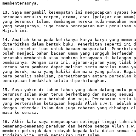
membenterasnya.

13. Saya mengambil kesempatan ini mengucapkan syabas ke
peraduan menulis cerpen, drama, esei (pelajar dan umum)
yang berunsur Islam. Sumbangan mereka mudah-mudahan mem
yang sewajarnya, juga tanda pencapaian mutu penulisan s
Hijrah ini.

14. Amatlah kena pada ketikanya karya-karya yang memena
diterbitkan dalam bentuk buku. Penerbitan seperti ini d
dapat tersebar luas untuk bacaan masyarakat. Penerbitan
boleh menjadi bahan bacaan umum yang sungguh berfaedah 
berusaha membentuk atau membina ketaqwaan di kalangan p
pembacanya. Dengan cara ini, ajaran-ajaran yang tidak b
kerana para pembaca dapat melihat serta menilai mana ya
yang buruk, mana yang hakiki dan mana yang palsu. Bagai
para penulis sekelian, perseimbangan antara persoalan k
penciptaan hendaklah selalu diperhitungkan.

15. Saya yakin di tahun-tahun yang akan datang mutu pen
berunsur Islam akan terus berkembang dan matang sesuai 
masa yang sentiasa berubah dan maju. Pencapaian serta k
yang berteraskan ketaqwaan kepada Allah s.w.t. adalah a
dengan kehendak Islam dan juga cabaran yang dihadapi ol
masa ke semasa.

16. Akhir kata saya mengucapkan setinggi-tinggi tahniah
pemenang-pemenang peraduan dan berdoa semoga Allah s.w.
memberi petunjuk dan hidayah kepada kita dalam semua ra
tindakan kita untuk memajukan umat Islam.
