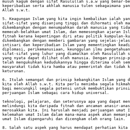
musuh kagum dengan sifat Rasulullah s.a.w yang benar-be
keperibadian serta akhlak manusia tulen sebagaimana yan
Allah s.w.t.

5. Keagungan Islam yang kita ingin kembalikan ialah yan
sifat-sifat yang disanjung tinggi dan dihormati oleh ma
dikembangkan dengan menumpahkan darah manusia yang tida
memecah-belahkan umat Islam, dan memesongkan ajaran Isl
fitnah kerana kepentingan diri atau politik kumpulan-ku
dikembangkan dengan memberi gambaran yang sejelas-jelas
intisari dan keperibadian Islam yang mementingkan keadi
diplomasi, perikemanusiaan, keunggulan ilmu pengetahuan
sifat-sifat yang luhur yang diamalkan oleh Rasulullah s
yang nyata dapat dilihat oleh manusia. Dengan prinsip-p
telah mengukuhkan kedudukannya hingga diterima oleh sem
masyarakat tidak kira hamba atau pemerintah dan tidak k
keturunan.

6. Itulah semangat dan prinsip kebangkitan Islam yang d
kita oleh Allah s.w.t. Kita perlu menimba segala hikmah
bagi mencungkil segala potensi untuk membuktikan prinsi
perjuangan Islam sebagai cara hidup universal.

teknologi, pelajaran, dan seterusnya apa yang dapat men
melindungi kita daripada fitnah dan ancaman anasir-anas
merosakkan kita. Ini haruslah menjadi perjuangan umat I
kelemahan umat Islam dalam mana-mana aspek akan memanja
umat Islam dipengaruhi dan dicengkam oleh orang lain.

8. Salah satu aspek yang harus mendapat perhatian kita 