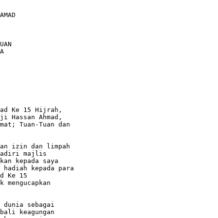
ad Ke 15 Hijrah,

ji Hassan Ahmad,

mat; Tuan-Tuan dan

an izin dan limpah

adiri majlis

kan kepada saya

 hadiah kepada para

d Ke 15

k mengucapkan

 dunia sebagai

bali keagungan
