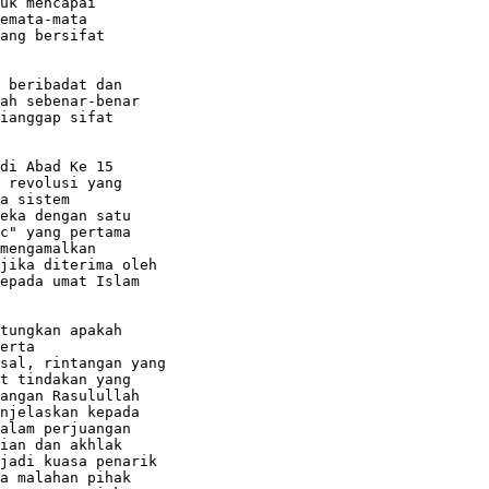
uk mencapai

emata-mata

ang bersifat

 beribadat dan

ah sebenar-benar

ianggap sifat

di Abad Ke 15

 revolusi yang

a sistem

eka dengan satu

c" yang pertama

mengamalkan

jika diterima oleh

epada umat Islam

tungkan apakah

erta

sal, rintangan yang

t tindakan yang

angan Rasulullah

njelaskan kepada

alam perjuangan

ian dan akhlak

jadi kuasa penarik

a malahan pihak
