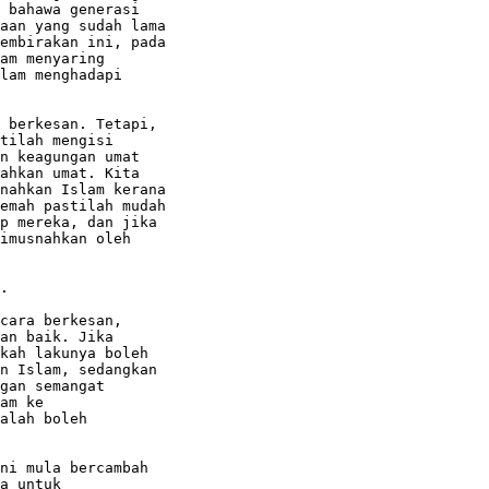
 bahawa generasi

aan yang sudah lama

embirakan ini, pada

am menyaring

lam menghadapi

 berkesan. Tetapi,

tilah mengisi

n keagungan umat

ahkan umat. Kita

nahkan Islam kerana

emah pastilah mudah

p mereka, dan jika

imusnahkan oleh

.

cara berkesan,

an baik. Jika

kah lakunya boleh

n Islam, sedangkan

gan semangat

am ke

alah boleh

ni mula bercambah

a untuk
