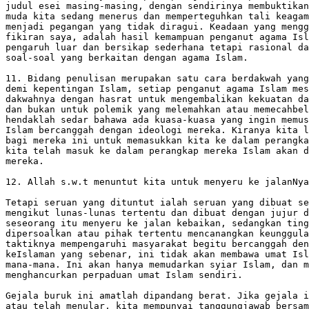
judul esei masing-masing, dengan sendirinya membuktikan
muda kita sedang menerus dan memperteguhkan tali keagam
menjadi pegangan yang tidak diragui. Keadaan yang mengg
fikiran saya, adalah hasil kemampuan penganut agama Isl
pengaruh luar dan bersikap sederhana tetapi rasional da
soal-soal yang berkaitan dengan agama Islam.

11. Bidang penulisan merupakan satu cara berdakwah yang
demi kepentingan Islam, setiap penganut agama Islam mes
dakwahnya dengan hasrat untuk mengembalikan kekuatan da
dan bukan untuk polemik yang melemahkan atau memecahbel
hendaklah sedar bahawa ada kuasa-kuasa yang ingin memus
Islam bercanggah dengan ideologi mereka. Kiranya kita l
bagi mereka ini untuk memasukkan kita ke dalam perangka
kita telah masuk ke dalam perangkap mereka Islam akan d
mereka.

12. Allah s.w.t menuntut kita untuk menyeru ke jalanNya
Tetapi seruan yang dituntut ialah seruan yang dibuat se
mengikut lunas-lunas tertentu dan dibuat dengan jujur d
seseorang itu menyeru ke jalan kebaikan, sedangkan ting
dipersoalkan atau pihak tertentu mencanangkan keunggula
taktiknya mempengaruhi masyarakat begitu bercanggah den
keIslaman yang sebenar, ini tidak akan membawa umat Isl
mana-mana. Ini akan hanya memudarkan syiar Islam, dan m
menghancurkan perpaduan umat Islam sendiri.

Gejala buruk ini amatlah dipandang berat. Jika gejala i
atau telah menular, kita mempunyai tanggungjawab bersam