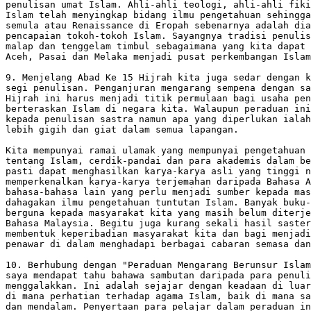
penulisan umat Islam. Ahli-ahli teologi, ahli-ahli fiki
Islam telah menyingkap bidang ilmu pengetahuan sehingga
semula atau Renaissance di Eropah sebenarnya adalah dia
pencapaian tokoh-tokoh Islam. Sayangnya tradisi penulis
malap dan tenggelam timbul sebagaimana yang kita dapat 
Aceh, Pasai dan Melaka menjadi pusat perkembangan Islam
9. Menjelang Abad Ke 15 Hijrah kita juga sedar dengan k
segi penulisan. Penganjuran mengarang sempena dengan sa
Hijrah ini harus menjadi titik permulaan bagi usaha pen
berteraskan Islam di negara kita. Walaupun peraduan ini
kepada penulisan sastra namun apa yang diperlukan ialah
lebih gigih dan giat dalam semua lapangan.

Kita mempunyai ramai ulamak yang mempunyai pengetahuan 
tentang Islam, cerdik-pandai dan para akademis dalam be
pasti dapat menghasilkan karya-karya asli yang tinggi n
memperkenalkan karya-karya terjemahan daripada Bahasa A
bahasa-bahasa lain yang perlu menjadi sumber kepada mas
dahagakan ilmu pengetahuan tuntutan Islam. Banyak buku-
berguna kepada masyarakat kita yang masih belum diterje
Bahasa Malaysia. Begitu juga kurang sekali hasil saster
membentuk keperibadian masyarakat kita dan bagi menjadi
penawar di dalam menghadapi berbagai cabaran semasa dan
10. Berhubung dengan "Peraduan Mengarang Berunsur Islam
saya mendapat tahu bahawa sambutan daripada para penuli
menggalakkan. Ini adalah sejajar dengan keadaan di luar
di mana perhatian terhadap agama Islam, baik di mana sa
dan mendalam. Penyertaan para pelajar dalam peraduan in