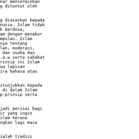
nar mencerminkan

g dituntut oleh

g diasaskan kepada

nusia. Islam tidak

k berdosa,

am dengan menabur

mpulan. Islam

nya tentang

lan, moderasi,

 dan usaha dan

.a.w serta sahabat

rinsip ini Islam

ua lapisan

ira bahasa atau

itunjukkan kepada

 di dalam Islam

p-prinsip serta

jadi perisai bagi

ir yang ingin

slam kerana

ngkan lagi masa

ialah tradisi
