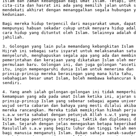
Islam dan zaman kebanggaan bagi umat Islam. Tetapi, unt
cita-cita dan hasrat ini ada yang memilih jalan untuk s
mendekati akhirat dengan menanggalkan segala hubungan y
keduniaan.

Bagi mereka hidup terpencil dari masyarakat umum, dapat
mempunyai habuan sekadar cukup untuk menyara hidup adal
cara hidup yang dituntut oleh Islam. Selainnya adalah d
jahiliah.

3. Golongan yang lain pula memandang kebangkitan Islam 
Hijrah ini sebagai satu isyarat untuk melaksanakan satu
menyeluruh, menghapuskan segala apa yang ada dan membin
pemerintahan dan kerajaan yang dikatakan Islam oleh mer
permulaan baru. Golongan ini, dan juga golongan "asceti
itu, ingin mempengaruhi dunia Islam untuk menerima dan 
prinsip-prinsip mereka berasingan yang mana kita tahu, 
sebahagian besar umat Islam, boleh membawa kehancuran k
sendiri.

4. Yang aneh ialah golongan-golongan ini tidak memperhi
kemampuan yang ada pada umat Islam ketika ini, ajaran s
prinsip-prinsip Islam yang sebenar sebagai agama univer
wujud serta cabaran dan bahaya yang mesti dilalui akiba
mereka rancangkan. Mereka tidak memikirkan hikmah perju
s.a.w serta sahabat dengan petunjuk Allah s.w.t yang me
kita betapa pentingnya strategi, taktik dan diplomasi d
Islam. Sejarah dengan jelas menegaskan betapa keperibad
Rasulullah s.a.w yang begitu luhur dan tinggi telah men
bagi manusia menganuti Islam. Bukan sahaja sanak-saudar