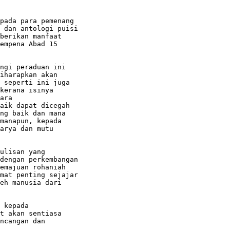
pada para pemenang

 dan antologi puisi

berikan manfaat

empena Abad 15

ngi peraduan ini

iharapkan akan

 seperti ini juga

kerana isinya

ara

aik dapat dicegah

ng baik dan mana

manapun, kepada

arya dan mutu

ulisan yang

dengan perkembangan

emajuan rohaniah

mat penting sejajar

eh manusia dari

 kepada

t akan sentiasa

ncangan dan
