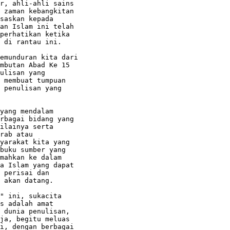
r, ahli-ahli sains

 zaman kebangkitan

saskan kepada

an Islam ini telah

perhatikan ketika

 di rantau ini.

emunduran kita dari

mbutan Abad Ke 15

ulisan yang

 membuat tumpuan

 penulisan yang

yang mendalam

rbagai bidang yang

ilainya serta

rab atau

yarakat kita yang

buku sumber yang

mahkan ke dalam

a Islam yang dapat

 perisai dan

 akan datang.

" ini, sukacita

s adalah amat

 dunia penulisan,

ja, begitu meluas

i, dengan berbagai
