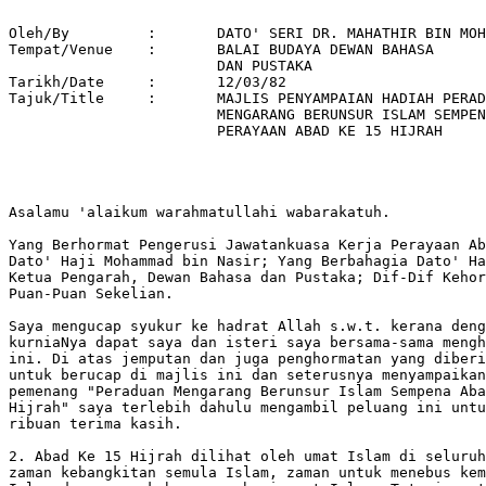
Oleh/By		:	DATO' SERI DR. MAHATHIR BIN MOHAMAD 

Tempat/Venue 	: 	BALAI BUDAYA DEWAN BAHASA 

			DAN PUSTAKA 

Tarikh/Date 	: 	12/03/82 

Tajuk/Title  	: 	MAJLIS PENYAMPAIAN HADIAH PERADUAN 

			MENGARANG BERUNSUR ISLAM SEMPENA 

			PERAYAAN ABAD KE 15 HIJRAH 

Asalamu 'alaikum warahmatullahi wabarakatuh.

Yang Berhormat Pengerusi Jawatankuasa Kerja Perayaan Ab
Dato' Haji Mohammad bin Nasir; Yang Berbahagia Dato' Ha
Ketua Pengarah, Dewan Bahasa dan Pustaka; Dif-Dif Kehor
Puan-Puan Sekelian.

Saya mengucap syukur ke hadrat Allah s.w.t. kerana deng
kurniaNya dapat saya dan isteri saya bersama-sama mengh
ini. Di atas jemputan dan juga penghormatan yang diberi
untuk berucap di majlis ini dan seterusnya menyampaikan
pemenang "Peraduan Mengarang Berunsur Islam Sempena Aba
Hijrah" saya terlebih dahulu mengambil peluang ini untu
ribuan terima kasih.

2. Abad Ke 15 Hijrah dilihat oleh umat Islam di seluruh
zaman kebangkitan semula Islam, zaman untuk menebus kem