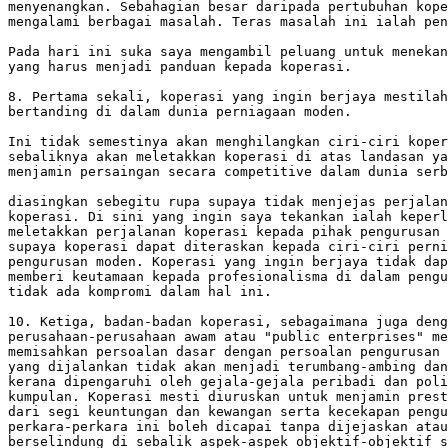
menyenangkan. Sebahagian besar daripada pertubuhan kope
mengalami berbagai masalah. Teras masalah ini ialah pen
Pada hari ini suka saya mengambil peluang untuk menekan
yang harus menjadi panduan kepada koperasi.

8. Pertama sekali, koperasi yang ingin berjaya mestilah
bertanding di dalam dunia perniagaan moden.

Ini tidak semestinya akan menghilangkan ciri-ciri koper
sebaliknya akan meletakkan koperasi di atas landasan ya
menjamin persaingan secara competitive dalam dunia serb
diasingkan sebegitu rupa supaya tidak menjejas perjalan
koperasi. Di sini yang ingin saya tekankan ialah keperl
meletakkan perjalanan koperasi kepada pihak pengurusan 
supaya koperasi dapat diteraskan kepada ciri-ciri perni
pengurusan moden. Koperasi yang ingin berjaya tidak dap
memberi keutamaan kepada profesionalisma di dalam pengu
tidak ada kompromi dalam hal ini.

10. Ketiga, badan-badan koperasi, sebagaimana juga deng
perusahaan-perusahaan awam atau "public enterprises" me
memisahkan persoalan dasar dengan persoalan pengurusan 
yang dijalankan tidak akan menjadi terumbang-ambing dan
kerana dipengaruhi oleh gejala-gejala peribadi dan poli
kumpulan. Koperasi mesti diuruskan untuk menjamin prest
dari segi keuntungan dan kewangan serta kecekapan pengu
perkara-perkara ini boleh dicapai tanpa dijejaskan atau
berselindung di sebalik aspek-aspek objektif-objektif s