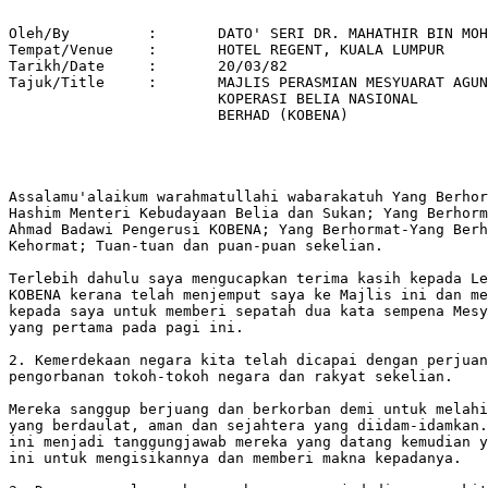
Oleh/By		:	DATO' SERI DR. MAHATHIR BIN MOHAMAD 

Tempat/Venue 	: 	HOTEL REGENT, KUALA LUMPUR 

Tarikh/Date 	: 	20/03/82 

Tajuk/Title  	: 	MAJLIS PERASMIAN MESYUARAT AGUNG 

			KOPERASI BELIA NASIONAL 

			BERHAD (KOBENA) 

Assalamu'alaikum warahmatullahi wabarakatuh Yang Berhor
Hashim Menteri Kebudayaan Belia dan Sukan; Yang Berhorm
Ahmad Badawi Pengerusi KOBENA; Yang Berhormat-Yang Berh
Kehormat; Tuan-tuan dan puan-puan sekelian.

Terlebih dahulu saya mengucapkan terima kasih kepada Le
KOBENA kerana telah menjemput saya ke Majlis ini dan me
kepada saya untuk memberi sepatah dua kata sempena Mesy
yang pertama pada pagi ini.

2. Kemerdekaan negara kita telah dicapai dengan perjuan
pengorbanan tokoh-tokoh negara dan rakyat sekelian.

Mereka sanggup berjuang dan berkorban demi untuk melahi
yang berdaulat, aman dan sejahtera yang diidam-idamkan.
ini menjadi tanggungjawab mereka yang datang kemudian y
ini untuk mengisikannya dan memberi makna kepadanya.
