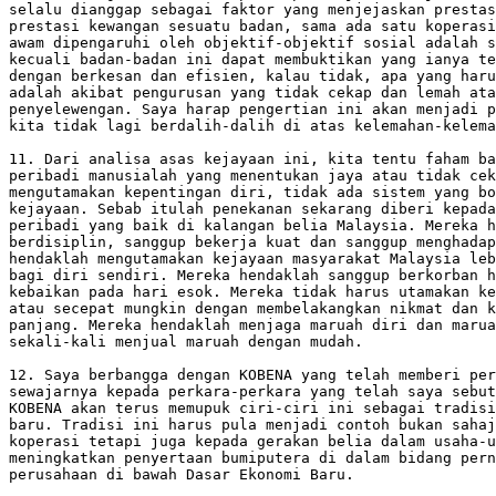
selalu dianggap sebagai faktor yang menjejaskan prestas
prestasi kewangan sesuatu badan, sama ada satu koperasi
awam dipengaruhi oleh objektif-objektif sosial adalah s
kecuali badan-badan ini dapat membuktikan yang ianya te
dengan berkesan dan efisien, kalau tidak, apa yang haru
adalah akibat pengurusan yang tidak cekap dan lemah ata
penyelewengan. Saya harap pengertian ini akan menjadi p
kita tidak lagi berdalih-dalih di atas kelemahan-kelema
11. Dari analisa asas kejayaan ini, kita tentu faham ba
peribadi manusialah yang menentukan jaya atau tidak cek
mengutamakan kepentingan diri, tidak ada sistem yang bo
kejayaan. Sebab itulah penekanan sekarang diberi kepada
peribadi yang baik di kalangan belia Malaysia. Mereka h
berdisiplin, sanggup bekerja kuat dan sanggup menghadap
hendaklah mengutamakan kejayaan masyarakat Malaysia leb
bagi diri sendiri. Mereka hendaklah sanggup berkorban h
kebaikan pada hari esok. Mereka tidak harus utamakan ke
atau secepat mungkin dengan membelakangkan nikmat dan k
panjang. Mereka hendaklah menjaga maruah diri dan marua
sekali-kali menjual maruah dengan mudah.

12. Saya berbangga dengan KOBENA yang telah memberi per
sewajarnya kepada perkara-perkara yang telah saya sebut
KOBENA akan terus memupuk ciri-ciri ini sebagai tradisi
baru. Tradisi ini harus pula menjadi contoh bukan sahaj
koperasi tetapi juga kepada gerakan belia dalam usaha-u
meningkatkan penyertaan bumiputera di dalam bidang pern
perusahaan di bawah Dasar Ekonomi Baru.
