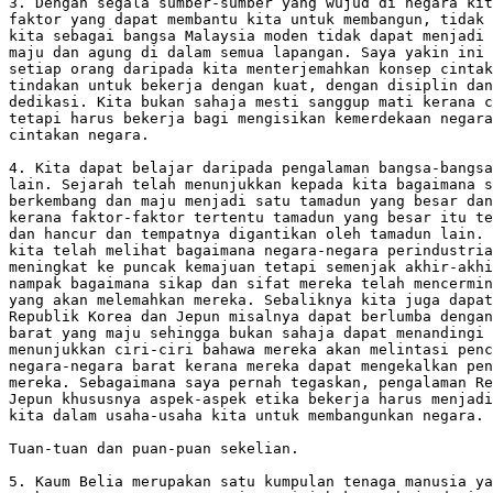
3. Dengan segala sumber-sumber yang wujud di negara kit
faktor yang dapat membantu kita untuk membangun, tidak 
kita sebagai bangsa Malaysia moden tidak dapat menjadi 
maju dan agung di dalam semua lapangan. Saya yakin ini 
setiap orang daripada kita menterjemahkan konsep cintak
tindakan untuk bekerja dengan kuat, dengan disiplin dan
dedikasi. Kita bukan sahaja mesti sanggup mati kerana c
tetapi harus bekerja bagi mengisikan kemerdekaan negara
cintakan negara.

4. Kita dapat belajar daripada pengalaman bangsa-bangsa
lain. Sejarah telah menunjukkan kepada kita bagaimana s
berkembang dan maju menjadi satu tamadun yang besar dan
kerana faktor-faktor tertentu tamadun yang besar itu te
dan hancur dan tempatnya digantikan oleh tamadun lain. 
kita telah melihat bagaimana negara-negara perindustria
meningkat ke puncak kemajuan tetapi semenjak akhir-akhi
nampak bagaimana sikap dan sifat mereka telah mencermin
yang akan melemahkan mereka. Sebaliknya kita juga dapat
Republik Korea dan Jepun misalnya dapat berlumba dengan
barat yang maju sehingga bukan sahaja dapat menandingi 
menunjukkan ciri-ciri bahawa mereka akan melintasi penc
negara-negara barat kerana mereka dapat mengekalkan pen
mereka. Sebagaimana saya pernah tegaskan, pengalaman Re
Jepun khususnya aspek-aspek etika bekerja harus menjadi
kita dalam usaha-usaha kita untuk membangunkan negara.

Tuan-tuan dan puan-puan sekelian.

5. Kaum Belia merupakan satu kumpulan tenaga manusia ya