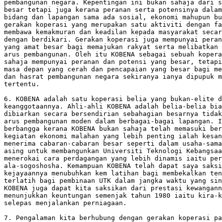
pembangunan negara. Kepentingan ini bukan sahaja dari s
besar tetapi juga kerana peranan serta potensinya dalam
bidang dan lapangan sama ada sosial, ekonomi mahupun bu
gerakan koperasi yang merupakan satu aktiviti dengan fa
membawa kemakmuran dan keadilan kepada masyarakat secar
dengan berdikari. Gerakan koperasi juga mempunyai peran
yang amat besar bagi memajukan rakyat serta melibatkan 
arus pembangunan. Oleh itu KOBENA sebagai sebuah kopera
sahaja mempunyai peranan dan potensi yang besar, tetapi
masa depan yang cerah dan pencapaian yang besar bagi me
dan hasrat pembangunan negara sekiranya ianya dipupuk m
tertentu.

6. KOBENA adalah satu koperasi belia yang bukan-elite d
keanggotaannya. Ahli-ahli KOBENA adalah belia-belia bia
dibiarkan secara bersendirian sebahagian besarnya tidak
arus pembangunan moden dalam berbagai-bagai lapangan. I
berbangga kerana KOBENA bukan sahaja telah memasuki ber
kegiatan ekonomi malahan yang lebih penting ialah kesan
menerima cabaran-cabaran besar seperti dalam usaha-sama
asing untuk membangunkan Universiti Teknologi Kebangsaa
menerokai cara perdagangan yang lebih dinamis iaitu per
ala-sogoshosha. Kemampuan KOBENA telah dapat saya saksi
kejayaannya menubuhkan kem latihan bagi membekalkan ten
terlatih bagi pembinaan UTK dalam jangka waktu yang sin
KOBENA juga dapat kita saksikan dari prestasi kewangann
menunjukkan keuntungan semenjak tahun 1980 iaitu kira-k
selepas menjalankan perniagaan.

7. Pengalaman kita berhubung dengan gerakan koperasi pa