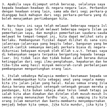
3. Apabila saya dijemput untuk berucap, selalunya saya 
kepada keadaan-keadaan di negara-negara lain. Perbandin
dengan keadaan orang lain, sama ada dari segi perkara-p
dianggap baik mahupun dari segi perkara-perkara yang di
boleh menajamkan pertimbangan kita.

4. Baru-baru ini saya telah melawat beberapa negara Isl
Parsi. Saya juga telah melawat beberapa negara Islam ya
pemerhatian saya, dan mungkin pemerhatian saudara-sauda
melawat ke tempat-tempat ini, kita dapat melihat satu p
berlaku. Pembangunan fizikal dapat dilihat di sana sini
jalanraya-jalanraya yang begitu lebar, bangunan yang be
cantik-cantik semuanya menjadi perkara biasa di negara-
dikurniai kekayaan minyak oleh Allah s.w.t. Tetapi saya
di kebanyakan negara terpaksa bergantung kepada tenaga 
luar. Ini tidak lain dan tidak bukan ialah kerana dunia
ketinggalan dari segi ilmu-pengtahuan, kepakaran dan ke
tiba-tiba wang hasil minyak mencurah-curah perbelanjaan
pembangunan menguntungkan orang lain.

5. Itulah sebabnya Malaysia memberi keutamaan kepada se
boleh membangunkan kita sebagai umat yang segala mampu 
kita itu jalan-jalan yang halal. Kalau semua orang Isla
dunia kerana mengikut setengah-setengah gesaan mereka y
pandangan, kita bukan sahaja akan terus lemah tetapi ya
ialah kita akan dimakan dan ditelan oleh musuh-musuh Is
semua orang menunaikan fardhu 'ain, di samping itu kita
orang Islam menuntut dan bantu-membantu menyempurnakan 
menjadi beban kita semua. Jika kita mundur, jika kita l