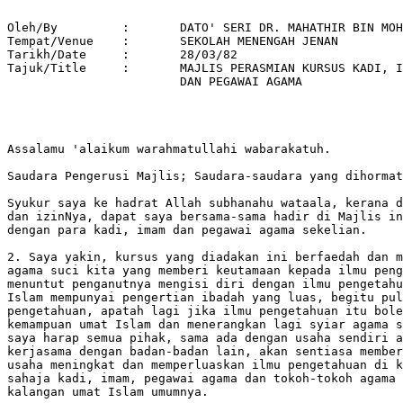
Oleh/By		:	DATO' SERI DR. MAHATHIR BIN MOHAMAD 

Tempat/Venue 	: 	SEKOLAH MENENGAH JENAN 

Tarikh/Date 	: 	28/03/82 

Tajuk/Title  	: 	MAJLIS PERASMIAN KURSUS KADI, IMAM 

			DAN PEGAWAI AGAMA 

Assalamu 'alaikum warahmatullahi wabarakatuh.

Saudara Pengerusi Majlis; Saudara-saudara yang dihormat
Syukur saya ke hadrat Allah subhanahu wataala, kerana d
dan izinNya, dapat saya bersama-sama hadir di Majlis in
dengan para kadi, imam dan pegawai agama sekelian.

2. Saya yakin, kursus yang diadakan ini berfaedah dan m
agama suci kita yang memberi keutamaan kepada ilmu peng
menuntut penganutnya mengisi diri dengan ilmu pengetahu
Islam mempunyai pengertian ibadah yang luas, begitu pul
pengetahuan, apatah lagi jika ilmu pengetahuan itu bole
kemampuan umat Islam dan menerangkan lagi syiar agama s
saya harap semua pihak, sama ada dengan usaha sendiri a
kerjasama dengan badan-badan lain, akan sentiasa member
usaha meningkat dan memperluaskan ilmu pengetahuan di k
sahaja kadi, imam, pegawai agama dan tokoh-tokoh agama 
kalangan umat Islam umumnya.
