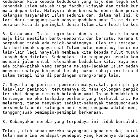
kedudukan kita kepada kedudukan yang maju dan teguh sel
kehendak Islam adalah juga fardhu kifayah dan tidak kur
masa depan kita. Malaysia akan berusaha memainkan peran
kalangan masyarakat Islam sedunia dan, dalam hal ini, k
lari dari tanggungjawab menyatupadukan umat Islam di ne
peranan kita di peringkat dunia Islam akan lebih berkes
6. Kalau umat Islam ingin kuat dan maju -- dan kita sem
maju kita mestilah bantu-membantu dan bersatu. Kerana t
perpaduan tidak ada tolok-bandingnya. Oleh itu sesiapa 
dan bertindak supaya umat Islam pulau-memulau, benci-me
lain-lain lagi hanyalah membawa kita kepada mulut musuh
kunyah dan ditelan. Sedangkan kita mempunyai segala kem
mencari jalan untuk melemahkan kedudukan kita. Saya mer
ada pihak-pihak yang sengaja melaga-lagakan Islam sedan
menyeru umatnya berpecah-belah; bukan sahaja ini hina d
Islam tetapi hina di pandangan orang-orang lain.

7. Saya harap pemimpin-pemimpin masyarakat, pemimpin-pe
lain-lain pemimpin, terutamanya di mana golongan pengik
terlibat dengan memecah-belahkan umat Islam hendaklah b
tentangan mereka terhadap perkara yang terkutuk ini. Ke
melarang, tanpa menyekat sedikit-sebanyak tanggungjawab
persengketaan di kalangan umat yang seugama adalah menj
tanggunjawab pemimpin-pemimpin berkenaan.

8. Kebanyakan mereka yang terpedaya ini tidak bersalah.

Tetapi, oleh sebab mereka sayangkan agama mereka, merek
telah menerima pendapat-pendapat yang kononnya daripada