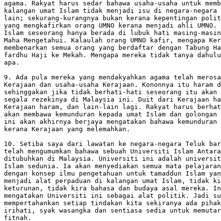
agama. Rakyat harus sedar bahawa usaha-usaha untuk memb
kalangan umat Islam tidak menjadi isu di negara-negara

lain; sekurang-kurangnya bukan kerana kepentingan polit
yang mengkafirkan orang UMNO kerana menjadi ahli UMNO. 
Islam seseorang hanya berada di lubuk hati masing-masin
Maha Mengetahui. Kalaulah orang UMNO kafir, mengapa Ker
membenarkan semua orang yang berdaftar dengan Tabung Ha
fardhu Haji ke Mekah. Mengapa mereka tidak tanya dahulu
apa.

9. Ada pula mereka yang mendakyahkan agama telah merosa
Kerajaan dan usaha-usaha Kerajaan. Kononnya itu haram d
sehinggakan jika tidak berhati-hati seseorang itu akan 
segala rezekinya di Malaysia ini. Duit dari Kerajaan ha
Kerajaan haram, dan lain-lain lagi. Rakyat harus berhat
akan membawa kemunduran kepada umat Islam dan golongan 
ini akan akhirnya berjaya mengatakan bahawa kemunduran 
kerana Kerajaan yang melemahkan.

10. Setiba saya dari lawatan ke negara-negara Teluk bar
telah mengumumkan bahawa sebuah Universiti Islam Antara
ditubuhkan di Malaysia. Universiti ini adalah universit
Islam sedunia. Ia akan menyediakan semua mata pelajaran
dengan konsep ilmu pengetahuan untuk tamaddun Islam yan
menjadi alat perpaduan di kalangan umat Islam, tidak ki
keturunan, tidak kira bahasa dan budaya asal mereka. In
mengatakan Universiti ini sebagai alat politik. Jadi su
mempertahankan setiap tindakan kita sekiranya ada pihak
irihati, syak wasangka dan sentiasa sedia untuk memutar
fitnah.
