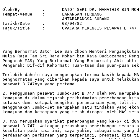
Oleh/By		:	DATO' SERI DR. MAHATHIR BIN MOHAMAD 

Tempat/Venue 	: 	LAPANGAN TERBANG 

			ANTARABANGSA SUBANG 

Tarikh/Date 	: 	03/04/82 

Tajuk/Title  	:	UPACARA MERENJIS PESAWAT B 747 MAS 

Yang Berhormat Dato' Lee San Choon Menteri Pengangkutan
Mulia Raja Tan Sri Raja Mohar bin Raja Badiozaman; Peng
Pengarah MAS; Yang Berhormat-Yang Berhormat; Ahli-ahli 
Pengarah; Dif-dif Kehormat; Tuan-tuan dan puan-puan sek
Terlebih dahulu saya mengucapkan terima kasih kepada MA
penghormatan yang diberikan kepada saya untuk melakukan
pesawat B 747nya yang pertama.

2. Penggunaan pesawat Jumbo-Jet B 747 oleh MAS merupaka
kemajuan di dalam sejarah perkhidmatan penerbangan kita
setapak demi setapak mengikut perancanaan yang teliti. 
menggunakan Jumbo-Jet merupakan satu tindakan yang ekon
kemajuan dan kemampuan yang telah dicapai oleh MAS seta
3. MAS merupakan syarikat penerbangan yang ke-67 di dun
pesawat B 747. Walaupun perusahaan penerbangan secara a
kesulitan pada masa ini, saya yakin, sebagaimana yang d
berdasarkan perkiraan yang terperinci, prestasi kita ti