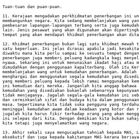
Tuan-tuan dan puan-puan.

11. Kerajaan mengadakan perkhidmatan penerbangan ini un
membangunkan negara. Kita sedang membelanjakan wang yan
pembesaran lapangan-lapangan terbang serta juga kemudah
lain. Jenis pesawat yang akan digunakan akan dipertingk
tempat yang akan mendapat khidmat penerbangan akan dita
12. Khidmat penerbangan bukan lagi satu khidmat mewah t
satu keperluan. Ini jelas dirasai apabila jadi kesakita
diwaktu mana kita perlu sampai ke sesuatu tempat dengan
penerbangan juga memberi peluang kadangkala bagi menyel
nyawa. Sekarang ini untuk menunaikan ibadat haji atau m
dimudahkan dengan penggunaan kapalterbang. Oleh itu Ker
membelanjakan wang untuk kemudahan penerbangan. Adalah 
menghargai dan menggunakan segala kemudahan yang disedi
yang memberi peluang kepada lebih ramai menggunakan kem
ini kemudian dari mereka. Janganlah kita anggap bahawa 
kemudahan yang disediakan bukanlah sebenarnya kepunyaan
tidak menjaganya. Jagalah segala-gala kemudahan ini seb
dan cerminkanlah sifat dan budaya kita dalam penggunaan
masa. Sepertimana kita tidak suka pengguna yang terdahu
meninggal kemudahan awam dalam keadaan yang kotor dan r
jugalah kita harus fikir terhadap orang yang akan mengg
ini selepas dari kita. Dengan demikian kita bukan sahaj
kita tetapi juga menyelamatkan wang negara.

13. Akhir sekali saya mengucapkan tahniah kepada MAS, L
eksekutif dan juga kepada kakitangan MAS kerana berjaya