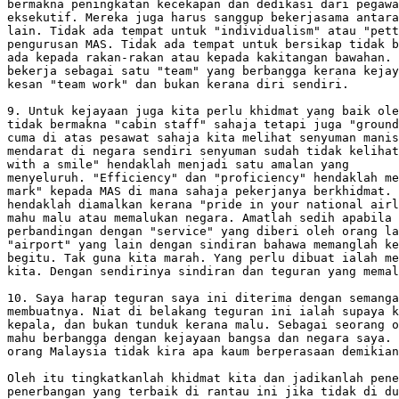
bermakna peningkatan kecekapan dan dedikasi dari pegawa
eksekutif. Mereka juga harus sanggup bekerjasama antara
lain. Tidak ada tempat untuk "individualism" atau "pett
pengurusan MAS. Tidak ada tempat untuk bersikap tidak b
ada kepada rakan-rakan atau kepada kakitangan bawahan. 
bekerja sebagai satu "team" yang berbangga kerana kejay
kesan "team work" dan bukan kerana diri sendiri.

9. Untuk kejayaan juga kita perlu khidmat yang baik ole
tidak bermakna "cabin staff" sahaja tetapi juga "ground
cuma di atas pesawat sahaja kita melihat senyuman manis
mendarat di negara sendiri senyuman sudah tidak kelihat
with a smile" hendaklah menjadi satu amalan yang

menyeluruh. "Efficiency" dan "proficiency" hendaklah me
mark" kepada MAS di mana sahaja pekerjanya berkhidmat. 
hendaklah diamalkan kerana "pride in your national airl
mahu malu atau memalukan negara. Amatlah sedih apabila 
perbandingan dengan "service" yang diberi oleh orang la
"airport" yang lain dengan sindiran bahawa memanglah ke
begitu. Tak guna kita marah. Yang perlu dibuat ialah me
kita. Dengan sendirinya sindiran dan teguran yang memal
10. Saya harap teguran saya ini diterima dengan semanga
membuatnya. Niat di belakang teguran ini ialah supaya k
kepala, dan bukan tunduk kerana malu. Sebagai seorang o
mahu berbangga dengan kejayaan bangsa dan negara saya. 
orang Malaysia tidak kira apa kaum berperasaan demikian
Oleh itu tingkatkanlah khidmat kita dan jadikanlah pene
penerbangan yang terbaik di rantau ini jika tidak di du