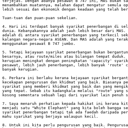
terjejas. Dengan adanya pesawat B 747 ini, MAS bukan sa
menambahkan muatannya, malahan dapat mengatur semula op
lebih sesuai dan ekonomik dengan keadaan yang telah ber
Tuan-tuan dan puan-puan sekelian.

4. Hari ini terdapat banyak syarikat penerbangan di sel
dunia. Kebanyakannya adalah jauh lebih besar dari MAS. 
adalah di antara syarikat penerbangan yang terkecil sek
kalangan negara-negara ASEAN. Dan MAS adalah yang terak
menggunakan pesawat B 747 jumbo.

5. Tetapi kejayaan syarikat penerbangan bukan bergantun
besarnya, atau route/miles atau bilangan tempat duduk. 
kerugian meningkat dengan peningkatan 'capacity' syarik
pesawat, lebih jauh penerbangan, lebih banyak 'route' c
banyak kerugian.

6. Perkara ini berlaku kerana kejayaan syarikat bergant
kecekapan pengurusan dan khidmat yang baik. Biasanya pe
syarikat yang memberi khidmat yang baik dan yang mengik
yang tepat. Sebab itu kadangkala melalui "route" yang s
kosong sementara sebuah lagi dari syarikat lain penuh s
7. Saya menaruh perhatian kepada hakikat ini kerana kit
menjadi satu "White Elephant" yang kita boleh bangga se
syarikat penerbangan tetapi tak ada faedah daripada per
mahu syarikat yang berjaya walaupun kecil.

8. Untuk ini kita perlu pengurusan yang baik. Pengurusa