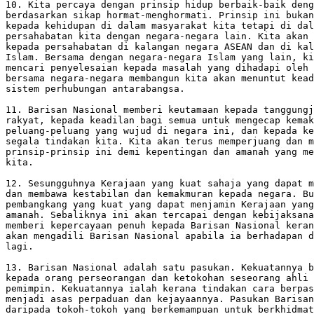
10. Kita percaya dengan prinsip hidup berbaik-baik deng
berdasarkan sikap hormat-menghormati. Prinsip ini bukan
kepada kehidupan di dalam masyarakat kita tetapi di dal
persahabatan kita dengan negara-negara lain. Kita akan 
kepada persahabatan di kalangan negara ASEAN dan di kal
Islam. Bersama dengan negara-negara Islam yang lain, ki
mencari penyelesaian kepada masalah yang dihadapi oleh 
bersama negara-negara membangun kita akan menuntut kead
sistem perhubungan antarabangsa.

11. Barisan Nasional memberi keutamaan kepada tanggungj
rakyat, kepada keadilan bagi semua untuk mengecap kemak
peluang-peluang yang wujud di negara ini, dan kepada ke
segala tindakan kita. Kita akan terus memperjuang dan m
prinsip-prinsip ini demi kepentingan dan amanah yang me
kita.

12. Sesungguhnya Kerajaan yang kuat sahaja yang dapat m
dan membawa kestabilan dan kemakmuran kepada negara. Bu
pembangkang yang kuat yang dapat menjamin Kerajaan yang
amanah. Sebaliknya ini akan tercapai dengan kebijaksana
memberi kepercayaan penuh kepada Barisan Nasional keran
akan mengadili Barisan Nasional apabila ia berhadapan d
lagi.

13. Barisan Nasional adalah satu pasukan. Kekuatannya b
kepada orang perseorangan dan ketokohan seseorang ahli 
pemimpin. Kekuatannya ialah kerana tindakan cara berpas
menjadi asas perpaduan dan kejayaannya. Pasukan Barisan
daripada tokoh-tokoh yang berkemampuan untuk berkhidmat