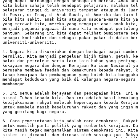
yang dapat berbangga dengan pencapaian mereka. Anak-ana
kita bukan sahaja telah mendapat pelajaran, malahan tel
pelajaran tinggi di universiti tempatan ataupun di luar
di Mesir, di Iraq, di Arab Saudi, di Amerika dan lain-l
bila kita sakit, anak kita ataupun saudara-mara kita ya
yang merawat kita, mereka yang mengajar anak-anak kita,
menjadi pegawai-pegawai di mana kita mendapat pertolong
bantuan. Sekarang ini kita dapat melihat bumiputera seb
sebagai kontraktor dan sebagai pakar-pakar di dalam ber
universiti-universiti.

4. Negara kita dikurniakan dengan berbagai-bagai sumber
bernilai. Kita menjadi pengeluar bijih timah, getah, ke
balak dan petroleum serta lain-lain bahan yang penting.
kekayaan negara dan dengan Kerajaan Barisan Nasional ya
berusaha membawa faedah dan kemakmuran kepada rakyat, k
tahap kemajuan dan pembangunan yang boleh kita banggaka
mendapat kedudukan yang baik di kalangan negara-negara 
membangun.

5. Ini semua adalah kejayaan dan pencapaian kita. Ini a
nikmat Tuhan kepada kita. Dan ini adalah hasil kematang
kebijaksanaan rakyat meletak kepercayaan kepada Kerajaa
untuk membela nasib keseluruhan rakyat dan yang ingin m
yang gemilang bagi negara.

6. Cara pemerintahan kita adalah cara demokrasi. Rakyat
untuk memilih parti politik yang membentuk kerajaan. Da
kita masih tegak mengamalkan sistem demokrasi ini. Kita
sistem ini dicabuli dan dirosak oleh sesiapa jua. Rakya