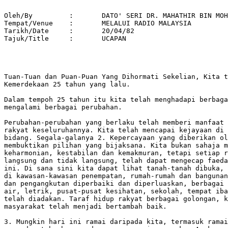
Oleh/By		:	DATO' SERI DR. MAHATHIR BIN MOHAMAD 

Tempat/Venue 	: 	MELALUI RADIO MALAYSIA 

Tarikh/Date 	: 	20/04/82 

Tajuk/Title  	: 	UCAPAN 

Tuan-Tuan dan Puan-Puan Yang Dihormati Sekelian, Kita t
Kemerdekaan 25 tahun yang lalu.

Dalam tempoh 25 tahun itu kita telah menghadapi berbaga
mengalami berbagai perubahan.

Perubahan-perubahan yang berlaku telah memberi manfaat 
rakyat keseluruhannya. Kita telah mencapai kejayaan di 
bidang. Segala-galanya 2. Kepercayaan yang diberikan ol
membuktikan pilihan yang bijaksana. Kita bukan sahaja m
keharmonian, kestabilan dan kemakmuran, tetapi setiap r
langsung dan tidak langsung, telah dapat mengecap faeda
ini. Di sana sini kita dapat lihat tanah-tanah dibuka, 
di kawasan-kawasan penempatan, rumah-rumah dan bangunan
dan pengangkutan diperbaiki dan diperluaskan, berbagai 
air, letrik, pusat-pusat kesihatan, sekolah, tempat iba
telah diadakan. Taraf hidup rakyat berbagai golongan, k
masyarakat telah menjadi bertambah baik.

3. Mungkin hari ini ramai daripada kita, termasuk ramai