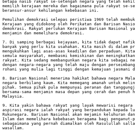
betapa nasib rakyat se-setengah negara yang telah kehil
memilih kerajaan mereka dan bagaimana pula rakyat se-se
beransur-ansur kehilangan kebebasan ini.

Pemulihan demokrasi selepas peristiwa 1969 telah membuk
Kerajaan yang didokong oleh Perikatan dan Barisan Nasio
demokrasi. Rakyat perlukan Kerajaan Barisan Nasional ya
menjamin dan memelihara demokrasi.

7. Di samping berbagai kejayaan, kita tidak dapat nafik
banyak yang perlu kita usahakan. Kita masih di dalam pr
mengukuhkan lagi asas-asas keadilan dan perpaduan. Kita
semula masyarakat, membasmi kemiskinan dan meningkatkan
rakyat. Kita sedang membangunkan negara kita sebagai ne
dengan negara-negara yang telah maju dengan perseimbang
rohani yang mulia lagi tinggi dengan kemajuan jasmani d
8. Barisan Nasional menerima hakikat bahawa negara Mala
negara berbilang kaum. Kita memegang amanah untuk melin
pihak. Semua pihak pula mempunyai peranan dan tanggungj
bersama-sama menjamin masa depan yang cerah dan penuh h
Malaysia.

9. Kita yakin bahawa rakyat yang layak mewarisi negara 
aspirasi negara ialah rakyat yang berpandukan kepada lu
Rukunegara. Barisan Nasional akan mejamin keluhuran dan
Islam dan memelihara kebebasan beragama bagi penganut-p
sebagaimana yang pernah diamalkan oleh Rasulullah salla
wasallam.
