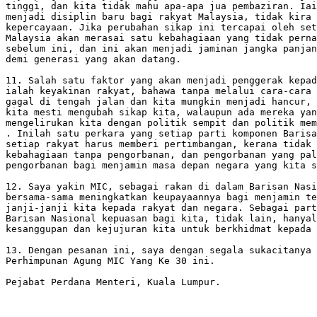
tinggi, dan kita tidak mahu apa-apa jua pembaziran. Iai
menjadi disiplin baru bagi rakyat Malaysia, tidak kira 
kepercayaan. Jika perubahan sikap ini tercapai oleh set
Malaysia akan merasai satu kebahagiaan yang tidak perna
sebelum ini, dan ini akan menjadi jaminan jangka panjan
demi generasi yang akan datang.

11. Salah satu faktor yang akan menjadi penggerak kepad
ialah keyakinan rakyat, bahawa tanpa melalui cara-cara 
gagal di tengah jalan dan kita mungkin menjadi hancur, 
kita mesti mengubah sikap kita, walaupun ada mereka yan
mengelirukan kita dengan politik sempit dan politik mem
. Inilah satu perkara yang setiap parti komponen Barisa
setiap rakyat harus memberi pertimbangan, kerana tidak 
kebahagiaan tanpa pengorbanan, dan pengorbanan yang pal
pengorbanan bagi menjamin masa depan negara yang kita s
12. Saya yakin MIC, sebagai rakan di dalam Barisan Nasi
bersama-sama meningkatkan keupayaannya bagi menjamin te
janji-janji kita kepada rakyat dan negara. Sebagai part
Barisan Nasional kepuasan bagi kita, tidak lain, hanyal
kesanggupan dan kejujuran kita untuk berkhidmat kepada 
13. Dengan pesanan ini, saya dengan segala sukacitanya 
Perhimpunan Agung MIC Yang Ke 30 ini.

Pejabat Perdana Menteri, Kuala Lumpur.
