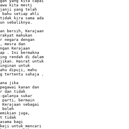
gan yang kita capai

awa kita mesti

janji yang telah

 bahu setiap ahli

tidak kira sama ada

un sebaliknya.

an bersih, Kerajaan

rakyat mahukan

r negara dengan

, mesra dan

ngan Kerajaan

ap . Ini bermakna

ing rendah di dalam

jikan. Hasrat untuk

inginan untuk

ahu dipuji, mahu

g tertentu sahaja .

ana jika

pegawai kanan dan

r dan tidak

-galanya sukar

 parti, bermain

 Kerajaan sebagai

 boleh

emikian juga,

t tidak

asama bagi

keji untuk mencari
