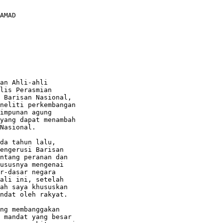
an Ahli-ahli

lis Perasmian

 Barisan Nasional,

neliti perkembangan

impunan agung

yang dapat menambah

Nasional.

da tahun lalu,

engerusi Barisan

ntang peranan dan

ususnya mengenai

r-dasar negara

ali ini, setelah

ah saya khususkan

ndat oleh rakyat.

ng membanggakan

 mandat yang besar
