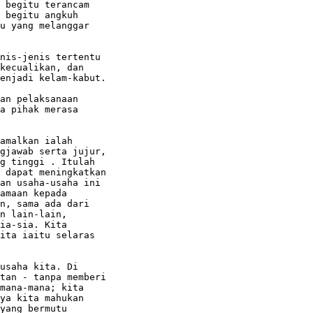
 begitu terancam

 begitu angkuh

u yang melanggar

nis-jenis tertentu

kecualikan, dan

enjadi kelam-kabut.

an pelaksanaan

a pihak merasa

amalkan ialah

gjawab serta jujur,

g tinggi . Itulah

 dapat meningkatkan

an usaha-usaha ini

amaan kepada

n, sama ada dari

n lain-lain,

ia-sia. Kita

ita iaitu selaras

usaha kita. Di

tan - tanpa memberi

mana-mana; kita

ya kita mahukan

yang bermutu
