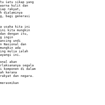
tu satu sikap yang

warna kulit dan

iap rakyat,

h dialaminya

g, bagi generasi

a usaha kita ini

ini kita mungkin

dan dengan itu,

g ingin

ancing undi

n Nasional dan

mungkin ada

ing mulia ialah

ayangi ini.

onal akan

rlaksananya segala

i komponen di dalam

ah kerana

rakyat dan negara.

merasmikan
