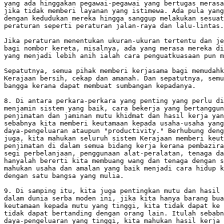
yang ada hinggakan pegawai-pegawai yang bertugas merasa
jika tidak memberi layanan yang istimewa. Ada pula yang
dengan kedudukan mereka hingga sanggup melakukan sesuat
peraturan seperti peraturan jalan-raya dan lalu-lintas.

Jika peraturan menentukan ukuran-ukuran tertentu dan je
bagi nombor kereta, misalnya, ada yang merasa mereka di
yang menjadi lebih anih ialah cara penguatkuasaan pun m
Sepatutnya, semua pihak memberi kerjasama bagi memudahk
Kerajaan bersih, cekap dan amanah. Dan sepatutnya, semu
bangga kerana dapat membuat sumbangan kepadanya.

8. Di antara perkara-perkara yang penting yang perlu di
menjamin sistem yang baik, cara bekerja yang bertanggun
penjimatan dan jaminan mutu khidmat dan hasil kerja yan
sebabnya kita memberi keutamaan kepada usaha-usaha yang
daya-pengeluaran ataupun "productivity." Berhubung deng
juga, kita mahukan seluruh sistem Kerajaan memberi keut
penjimatan di dalam semua bidang kerja kerana pembazira
segi perbelanjaan, penggunaan alat-peralatan, tenaga da
hanyalah bererti kita membuang wang dan tenaga dengan s
mahukan usaha dan amalan yang baik menjadi cara hidup k
dengan satu bangsa yang mulia.

9. Di samping itu, kita juga pentingkan mutu dan hasil 
dalam dunia serba moden ini, jika kita hanya barang bua
keutamaan kepada mutu yang tinggi, kita tidak dapat ke 
tidak dapat bertanding dengan orang lain. Itulah sebabn
daya-pengeluaran yang tinggi, kita mahukan hasil kerja 