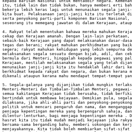
kepada Barisan Nasional untuk mentadbir negara. Kemenan
itu, tidak lain dan tidak bukan, hanya memberi erti bah
bekerja lebih keras lagi untuk menunaikan segala janji-
kita buat. Pelaksanaan janji-janji kita itu terletak di
serta penyokong parti-parti komponen Barisan Nasional, 
seseorang itu memegang jawatan di dalam Kerajaan, ataup
4. Rakyat telah menentukan bahawa mereka mahukan Keraja
cekap dan Kerajaan amanah. Dengan lain-lain perkataan, 
sebaik-baik Kerajaan yang dapat melaksanakan dasar-dasa
tegas dan berani; rakyat mahukan perkhidmatan yang baik
segera; rakyat mahukan kehidupan yang lebih sempurna de
melaksanakan segala sesuatu dengan bijak, adil, dan cek
bermula dari Menteri, hinggalah kepada pegawai yang pal
Kerajaan, mestilah melaksanakan segala yang telah dijan
menunaikan janji-janji kita itu hendaklah lahir dari ke
berkhidmat kepada rakyat dan negara, dan bukan kerana m
dikenali ataupun kerana mahu mendapat tempat-tempat yan
5. Segala-galanya yang dijanjikan tidak mungkin terlaks
Menteri-Menteri dan Timbalan-Timbalan Menteri, pegawai-
semua kakitangan Kerajaan tidak berusaha, tidak berfiki
bertindak untuk membawa kejayaan. Demikian pula, segala
dilaksana, jika ahli-ahli parti dan penyokong-penyokong
politik untuk mencari pengaruh dan nama, dan menganggap
penjaga kepentingan mereka yang berpengaruh sahaja, dan
dilentur-lenturkan, bagi menjaga kepentingan mereka . D
hasrat kita itu tidak mudah menjadi kejayaan jika rakya
bersama-sama berganding bahu, memberi sokongan dan kerj
menjayakannya. Kita tidak boleh membiarkan sifat-sifat 