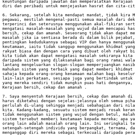
keuntungan daripada jawatan dan memperalatkan Kerajaan 
diri dan peribadi untuk menjejaskan hasrat dan cita-cit
6. Sekarang, setelah kita mendapat mandat, tidak kira M
pegawai, mestilah mengenal-pasti semua masalah dari dek
terperinci dan seterusnya menggunakan akal-fikiran sert
mengatasi masalah-masalah yang wujud dalam mencapai has
bersih, cekap dan amanah. Seseorang tidak akan dapat me
masalah jika ia sentiasa berada di dalam bilik pejabat,
pentingkan kedudukannya sebagai VIP dan hanya menggunak
keutamaan, iaitu tidak sanggup menggunakan khidmat yang
rakyat biasa dan dengan cara yang dibuat oleh rakyat bi
kita tidak akan dapat mengatasi masalah sekiranya kita 
daripada sistem yang dilaksanakan bagi orang ramai wala
lantang mengeluarkan slogan-slogan memperjuangkan nasib
mahukan sistem yang terbaik yang dapat memberi khidmat 
sahaja kepada orang-orang kenamaan malahan bagi keselur
lain-lain perkataan, sesiapa juga yang bertindak untuk 
yang mereka sendiri tidak mungkin puas hati dengannya, 
Kerajaan bersih, cekap dan amanah .

7. Saya menyentuh Kerajaan bersih, cekap dan amanah di 
harus diketahui dengan sejelas-jelasnya oleh semua piha
perlulah di-ulang sehingga menjadi sebahagian dari nila
kita. Kadang-kadang, sesuatu sistem menjadi rosak keran
tidak menggunakan sistem yang wujud dengan betul, malah
sistem tersebut memberi keutamaan kepada mereka; apa ya
orang lain adalah masalah orang lain. Ini seringkali te
setengah-setengah individu yang berpangkat, ternama, da
menganggap diri mereka sebagai terkecuali daripada pera