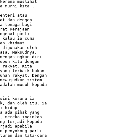
kerana muslihat

a murni kita .

enteri atau

at dan dengan

a tenaga bagi

rat Kerajaan

ngenal-pasti

 kalau ia cuma

an khidmat

 digunakan oleh

asa. Maksudnya,

mengasingkan diri

upun kita dengan

 rakyat. Kita

yang terbaik bukan

uhan rakyat. Dengan

mewujudkan sistem

adalah musuh kepada

sini kerana ia

k, dan oleh itu, ia

i hidup

a ada pihak yang

, mereka inginkan

ng terjadi kepada

rjadi apabila

n penyokong parti

turan dan tata-cara
