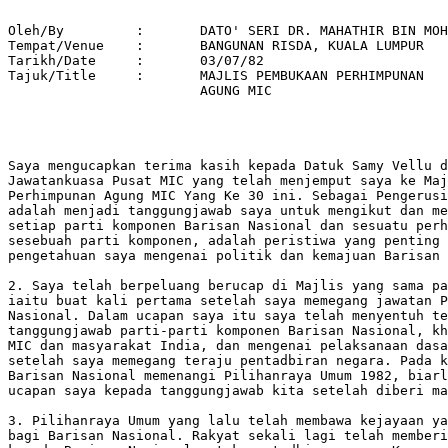
Oleh/By		:	DATO' SERI DR. MAHATHIR BIN MOHAMAD 

Tempat/Venue 	: 	BANGUNAN RISDA, KUALA LUMPUR 

Tarikh/Date 	: 	03/07/82 

Tajuk/Title  	: 	MAJLIS PEMBUKAAN PERHIMPUNAN 

			AGUNG MIC 

Saya mengucapkan terima kasih kepada Datuk Samy Vellu d
Jawatankuasa Pusat MIC yang telah menjemput saya ke Maj
Perhimpunan Agung MIC Yang Ke 30 ini. Sebagai Pengerusi
adalah menjadi tanggungjawab saya untuk mengikut dan me
setiap parti komponen Barisan Nasional dan sesuatu perh
sesebuah parti komponen, adalah peristiwa yang penting 
pengetahuan saya mengenai politik dan kemajuan Barisan 
2. Saya telah berpeluang berucap di Majlis yang sama pa
iaitu buat kali pertama setelah saya memegang jawatan P
Nasional. Dalam ucapan saya itu saya telah menyentuh te
tanggungjawab parti-parti komponen Barisan Nasional, kh
MIC dan masyarakat India, dan mengenai pelaksanaan dasa
setelah saya memegang teraju pentadbiran negara. Pada k
Barisan Nasional memenangi Pilihanraya Umum 1982, biarl
ucapan saya kepada tanggungjawab kita setelah diberi ma
3. Pilihanraya Umum yang lalu telah membawa kejayaan ya
bagi Barisan Nasional. Rakyat sekali lagi telah memberi