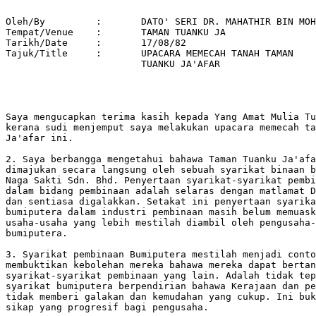
Oleh/By		:	DATO' SERI DR. MAHATHIR BIN MOHAMAD 

Tempat/Venue 	: 	TAMAN TUANKU JA 

Tarikh/Date 	: 	17/08/82 

Tajuk/Title  	: 	UPACARA MEMECAH TANAH TAMAN 

			TUANKU JA'AFAR 

Saya mengucapkan terima kasih kepada Yang Amat Mulia Tu
kerana sudi menjemput saya melakukan upacara memecah ta
Ja'afar ini.

2. Saya berbangga mengetahui bahawa Taman Tuanku Ja'afa
dimajukan secara langsung oleh sebuah syarikat binaan b
Naga Sakti Sdn. Bhd. Penyertaan syarikat-syarikat pembi
dalam bidang pembinaan adalah selaras dengan matlamat D
dan sentiasa digalakkan. Setakat ini penyertaan syarika
bumiputera dalam industri pembinaan masih belum memuask
usaha-usaha yang lebih mestilah diambil oleh pengusaha-
bumiputera.

3. Syarikat pembinaan Bumiputera mestilah menjadi conto
membuktikan kebolehan mereka bahawa mereka dapat bertan
syarikat-syarikat pembinaan yang lain. Adalah tidak tep
syarikat bumiputera berpendirian bahawa Kerajaan dan pe
tidak memberi galakan dan kemudahan yang cukup. Ini buk
sikap yang progresif bagi pengusaha.
