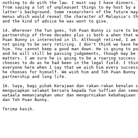
nothing to do with the law. I must say I have dinners. 
from saying a lot of unpleasant things to my host by a 
latter's background. Some researchers of the future may
menus which would reveal the character of Malaysia's th
and the kind of advice he was wont to give.

14. Wherever the Tun goes, Toh Puan Bunny is sure to be
partnership of three decades plus is both a when that w
Puan Bunny is interested in 15. Although retired, I am 
not going to be very retiring. I don't think we have he
him. You cannot keep a good man down. He is going to po
and he will still be passing judgements, though may be 
matters. I am sure he is going to be a roaring success 
chooses to do as he had been in the legal field. I thin
everyone here when I say that we wish him every success
he chooses for himself. We wish him and Toh Puan Bunny 
partnership and long life.

16. Saya, bagi pihak Kerajaan dan rakan-rakan kenalan s
mengucapkan selamat bersara kepada Tun Suffian dan semo
wataala memanjangkan umur dan mengurniakan kebahagiaan 
dan Toh Puan Bunny.

Terima kasih.
