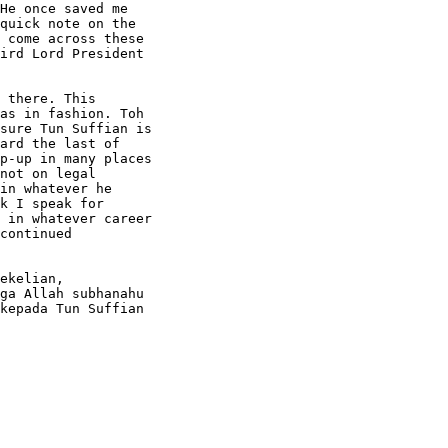
He once saved me

quick note on the

 come across these

ird Lord President

 there. This

as in fashion. Toh

sure Tun Suffian is

ard the last of

p-up in many places

not on legal

in whatever he

k I speak for

 in whatever career

continued

ekelian,

ga Allah subhanahu

kepada Tun Suffian
