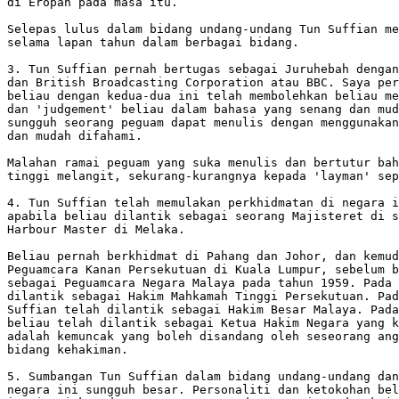
di Eropah pada masa itu.

Selepas lulus dalam bidang undang-undang Tun Suffian me
selama lapan tahun dalam berbagai bidang.

3. Tun Suffian pernah bertugas sebagai Juruhebah dengan
dan British Broadcasting Corporation atau BBC. Saya per
beliau dengan kedua-dua ini telah membolehkan beliau me
dan 'judgement' beliau dalam bahasa yang senang dan mud
sungguh seorang peguam dapat menulis dengan menggunakan
dan mudah difahami.

Malahan ramai peguam yang suka menulis dan bertutur bah
tinggi melangit, sekurang-kurangnya kepada 'layman' sep
4. Tun Suffian telah memulakan perkhidmatan di negara i
apabila beliau dilantik sebagai seorang Majisteret di s
Harbour Master di Melaka.

Beliau pernah berkhidmat di Pahang dan Johor, dan kemud
Peguamcara Kanan Persekutuan di Kuala Lumpur, sebelum b
sebagai Peguamcara Negara Malaya pada tahun 1959. Pada 
dilantik sebagai Hakim Mahkamah Tinggi Persekutuan. Pad
Suffian telah dilantik sebagai Hakim Besar Malaya. Pada
beliau telah dilantik sebagai Ketua Hakim Negara yang k
adalah kemuncak yang boleh disandang oleh seseorang ang
bidang kehakiman.

5. Sumbangan Tun Suffian dalam bidang undang-undang dan
negara ini sungguh besar. Personaliti dan ketokohan bel