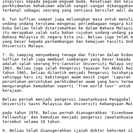
inspirasi kepada peguam-peguam muda. Kesetiaan dan keju
perkhidmatan kehakiman adalah sangat-sangat dibanggakan
terkenal sebagai seorang yang sentiasa bersifat adil da
6. Tun Suffian sempat juga meluangkan masa untuk menuli
undang-undang terutama mengenai perlembagaan negara kit
buku beliau telah diterjemahkan ke dalam Bahasa Malaysi
itu merupakan salah satu bahan rujukan undang-undang ya
Bahasa Malaysia di negara kita ini. Beliau juga telah m
yang besar kepada perkembangan dan kemajuan Faculti Und
Universiti Malaya.

7. Di samping menyumbang tenaga dan fikiran dalam bidan
Suffian telah juga membuat sumbangan yang besar kepada 
adalah salah seorang Pro-Canselor Universiti Malaya sej
1963. Beliau juga ialah Pengerusi Yayasan Tun Abdul Raz
tahun 1965, beliau dilantik menjadi Pengerusi Suruhanja
sehingga hari ini kakitangan awam masih ingat 'Lapuran 
peruntukan-peruntukan perkhidmatan awam yang baru terma
mengurangkan kemudahan seperti 'free world tour' untuk 
kerajaan.

Beliau pernah menjadi pengerusi Jawatankuasa Penggubal 
Universiti Sains Malaysia dan Universiti Kebangsaan Mal
pada tahun 1976. Beliau pernah dianugerahkan 'Eisenhowe
Fellowship' dan kemudian menjadi pengerusi Jawatankuasa
tersebut selama 10 tahun.

9. Beliau telah dianugerahkan ijazah doktor kehormat ol