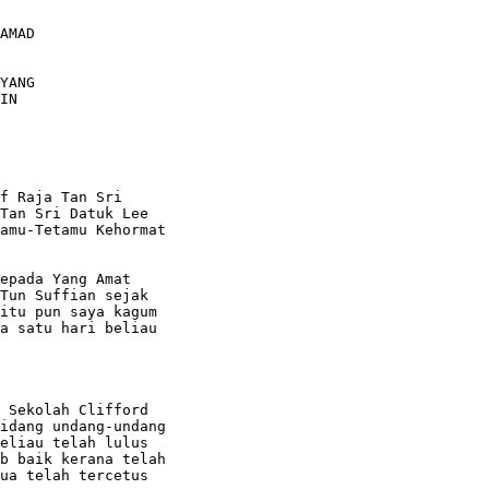
f Raja Tan Sri

Tan Sri Datuk Lee

amu-Tetamu Kehormat

epada Yang Amat

Tun Suffian sejak

itu pun saya kagum

a satu hari beliau

 Sekolah Clifford

idang undang-undang

eliau telah lulus

b baik kerana telah

ua telah tercetus
