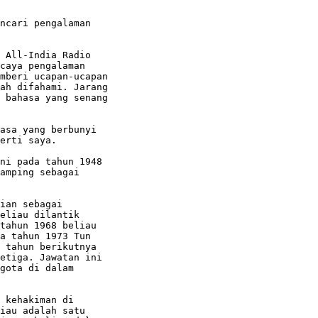
ncari pengalaman

 All-India Radio

caya pengalaman

mberi ucapan-ucapan

ah difahami. Jarang

 bahasa yang senang

asa yang berbunyi

erti saya.

ni pada tahun 1948

amping sebagai

ian sebagai

eliau dilantik

tahun 1968 beliau

a tahun 1973 Tun

 tahun berikutnya

etiga. Jawatan ini

gota di dalam

 kehakiman di

iau adalah satu
