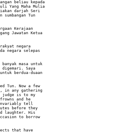
angan beliau kepada

uli Yang Maha Mulia

iakan darjah Seri

n sumbangan Tun

rgaan Kerajaan

gang Jawatan Ketua

rakyat negara

da negara selepas

 banyak masa untuk

 digemari. Saya

untuk berdua-duaan

ed Tun. Now a few

, in any gathering

 judge is to my

frowns and he

nvariably tell

utes before they

d laughter. His

ccasion to borrow

ects that have
