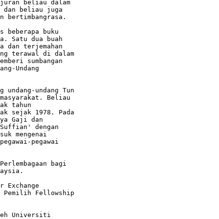
juran beliau dalam

 dan beliau juga

n bertimbangrasa.

s beberapa buku

a. Satu dua buah

a dan terjemahan

ng terawal di dalam

emberi sumbangan

ang-Undang

g undang-undang Tun

masyarakat. Beliau

ak tahun

ak sejak 1978. Pada

ya Gaji dan

Suffian' dengan

suk mengenai

pegawai-pegawai

Perlembagaan bagi

aysia.

r Exchange

 Pemilih Fellowship

eh Universiti
