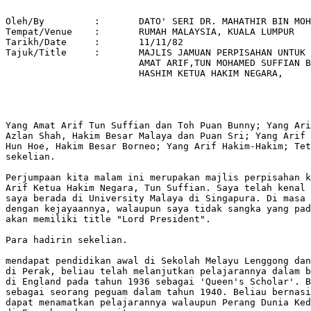
Oleh/By		:	DATO' SERI DR. MAHATHIR BIN MOHAMAD 

Tempat/Venue 	: 	RUMAH MALAYSIA, KUALA LUMPUR 

Tarikh/Date 	: 	11/11/82 

Tajuk/Title  	: 	MAJLIS JAMUAN PERPISAHAN UNTUK YANG 

			AMAT ARIF,TUN MOHAMED SUFFIAN BIN 

			HASHIM KETUA HAKIM NEGARA, 

Yang Amat Arif Tun Suffian dan Toh Puan Bunny; Yang Ari
Azlan Shah, Hakim Besar Malaya dan Puan Sri; Yang Arif 
Hun Hoe, Hakim Besar Borneo; Yang Arif Hakim-Hakim; Tet
sekelian.

Perjumpaan kita malam ini merupakan majlis perpisahan k
Arif Ketua Hakim Negara, Tun Suffian. Saya telah kenal 
saya berada di University Malaya di Singapura. Di masa 
dengan kejayaannya, walaupun saya tidak sangka yang pad
akan memiliki title "Lord President".

Para hadirin sekelian.

mendapat pendidikan awal di Sekolah Melayu Lenggong dan
di Perak, beliau telah melanjutkan pelajarannya dalam b
di England pada tahun 1936 sebagai 'Queen's Scholar'. B
sebagai seorang peguam dalam tahun 1940. Beliau bernasi
dapat menamatkan pelajarannya walaupun Perang Dunia Ked