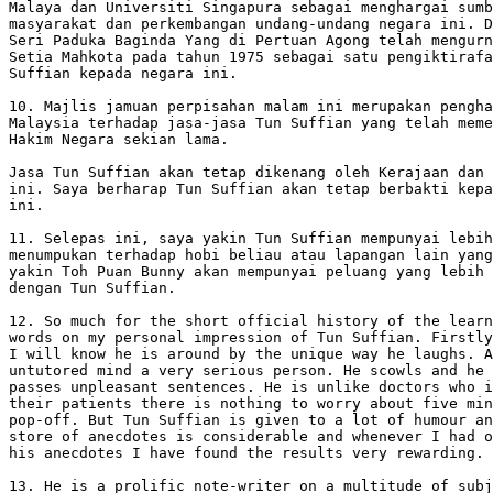
Malaya dan Universiti Singapura sebagai menghargai sumb
masyarakat dan perkembangan undang-undang negara ini. D
Seri Paduka Baginda Yang di Pertuan Agong telah mengurn
Setia Mahkota pada tahun 1975 sebagai satu pengiktirafa
Suffian kepada negara ini.

10. Majlis jamuan perpisahan malam ini merupakan pengha
Malaysia terhadap jasa-jasa Tun Suffian yang telah meme
Hakim Negara sekian lama.

Jasa Tun Suffian akan tetap dikenang oleh Kerajaan dan 
ini. Saya berharap Tun Suffian akan tetap berbakti kepa
ini.

11. Selepas ini, saya yakin Tun Suffian mempunyai lebih
menumpukan terhadap hobi beliau atau lapangan lain yang
yakin Toh Puan Bunny akan mempunyai peluang yang lebih 
dengan Tun Suffian.

12. So much for the short official history of the learn
words on my personal impression of Tun Suffian. Firstly
I will know he is around by the unique way he laughs. A
untutored mind a very serious person. He scowls and he 
passes unpleasant sentences. He is unlike doctors who i
their patients there is nothing to worry about five min
pop-off. But Tun Suffian is given to a lot of humour an
store of anecdotes is considerable and whenever I had o
his anecdotes I have found the results very rewarding.

13. He is a prolific note-writer on a multitude of subj