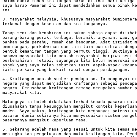
Dalam dunia moden kraftangan harus dilihat dari ketiga-
saya harap Pameran ini dapat mendedahkan semua pihak ke
ini.

3. Masyarakat Malaysia, khususnya masyarakat bumiputera
terkenal dengan kesenian dan kraftangannya.

Tahap seni dan kemahiran ini bukan sahaja dapat dilihat
barang-barang perak, tembaga, keramik, anyaman, wau, ga
bahkan pada perahu, rumah dan bangunan. Adat istiadat m
peminangan, perkahwinan dan lain-lain pun dihiasi denga
bentuk kemahiran tangan yang bermutu tinggi. Buktinya a
bahawa masyarakat kita adalah masyarakat berjiwa seni d
berkemahiran. Tetapi, sayangnya kita belum menerokai se
aspek yang saya telah sebutkan iaitu aspek-aspek keguna
iaitu perkara yang berkait rapat dengan perdagangan.

4. Kraftangan adalah sumber pendapatan. Ia mempunyai ni
negara yang dapat menjadikan kraftangan sebagai pendapa
negara. Perusahaan kraftangan memang merupakan sumber p
masyarakat kita.

Malangnya ia boleh dikatakan terhad kepada pasaran dala
diusahakan tanpa kesungguhan mengikut konteks keperluan
moden. Saya yakin, kraftangan kita mempunyai potensi un
pasaran dunia sekiranya kita menyesuaikan sistem pengel
pasarannya mengikut keperluan masa.

5. Sekarang adalah masa yang sesuai untuk kita semua me
meningkatkan pengeluaran dan mutu kraftangan kita. Pend