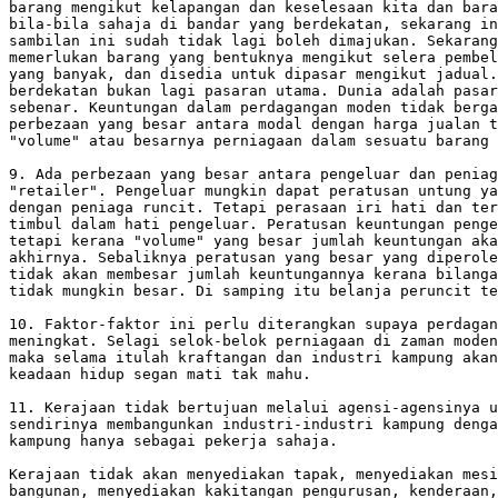
barang mengikut kelapangan dan keselesaan kita dan bara
bila-bila sahaja di bandar yang berdekatan, sekarang in
sambilan ini sudah tidak lagi boleh dimajukan. Sekarang
memerlukan barang yang bentuknya mengikut selera pembel
yang banyak, dan disedia untuk dipasar mengikut jadual.
berdekatan bukan lagi pasaran utama. Dunia adalah pasar
sebenar. Keuntungan dalam perdagangan moden tidak berga
perbezaan yang besar antara modal dengan harga jualan t
"volume" atau besarnya perniagaan dalam sesuatu barang 
9. Ada perbezaan yang besar antara pengeluar dan peniag
"retailer". Pengeluar mungkin dapat peratusan untung ya
dengan peniaga runcit. Tetapi perasaan iri hati dan ter
timbul dalam hati pengeluar. Peratusan keuntungan penge
tetapi kerana "volume" yang besar jumlah keuntungan aka
akhirnya. Sebaliknya peratusan yang besar yang diperole
tidak akan membesar jumlah keuntungannya kerana bilanga
tidak mungkin besar. Di samping itu belanja peruncit te
10. Faktor-faktor ini perlu diterangkan supaya perdagan
meningkat. Selagi selok-belok perniagaan di zaman moden
maka selama itulah kraftangan dan industri kampung akan
keadaan hidup segan mati tak mahu.

11. Kerajaan tidak bertujuan melalui agensi-agensinya u
sendirinya membangunkan industri-industri kampung denga
kampung hanya sebagai pekerja sahaja.

Kerajaan tidak akan menyediakan tapak, menyediakan mesi
bangunan, menyediakan kakitangan pengurusan, kenderaan,