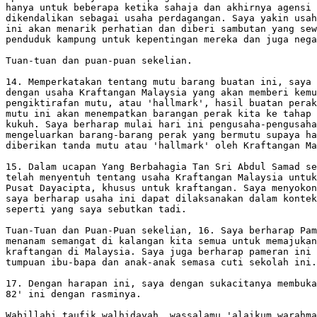
hanya untuk beberapa ketika sahaja dan akhirnya agensi 
dikendalikan sebagai usaha perdagangan. Saya yakin usah
ini akan menarik perhatian dan diberi sambutan yang sew
penduduk kampung untuk kepentingan mereka dan juga nega
Tuan-tuan dan puan-puan sekelian.

14. Memperkatakan tentang mutu barang buatan ini, saya 
dengan usaha Kraftangan Malaysia yang akan memberi kemu
pengiktirafan mutu, atau 'hallmark', hasil buatan perak
mutu ini akan menempatkan barangan perak kita ke tahap 
kukuh. Saya berharap mulai hari ini pengusaha-pengusaha
mengeluarkan barang-barang perak yang bermutu supaya ha
diberikan tanda mutu atau 'hallmark' oleh Kraftangan Ma
15. Dalam ucapan Yang Berbahagia Tan Sri Abdul Samad se
telah menyentuh tentang usaha Kraftangan Malaysia untuk
Pusat Dayacipta, khusus untuk kraftangan. Saya menyokon
saya berharap usaha ini dapat dilaksanakan dalam kontek
seperti yang saya sebutkan tadi.

Tuan-Tuan dan Puan-Puan sekelian, 16. Saya berharap Pam
menanam semangat di kalangan kita semua untuk memajukan
kraftangan di Malaysia. Saya juga berharap pameran ini 
tumpuan ibu-bapa dan anak-anak semasa cuti sekolah ini.

17. Dengan harapan ini, saya dengan sukacitanya membuka
82' ini dengan rasminya.

Wabillahi taufik walhidayah, wassalamu 'alaikum warahma