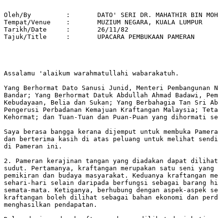
Oleh/By		:	DATO' SERI DR. MAHATHIR BIN MOHAMAD 

Tempat/Venue 	: 	MUZIUM NEGARA, KUALA LUMPUR 

Tarikh/Date 	: 	26/11/82 

Tajuk/Title  	: 	UPACARA PEMBUKAAN PAMERAN 

Assalamu 'alaikum warahmatullahi wabarakatuh.

Yang Berhormat Dato Sanusi Junid, Menteri Pembangunan N
Bandar; Yang Berhormat Datuk Abdullah Ahmad Badawi, Pem
Kebudayaan, Belia dan Sukan; Yang Berbahagia Tan Sri Ab
Pengerusi Perbadanan Kemajuan Kraftangan Malaysia; Teta
Kehormat; dan Tuan-Tuan dan Puan-Puan yang dihormati se
Saya berasa bangga kerana dijemput untuk membuka Pamera
dan berterima kasih di atas peluang untuk melihat sendi
di Pameran ini.

2. Pameran kerajinan tangan yang diadakan dapat dilihat
sudut. Pertamanya, kraftangan merupakan satu seni yang 
pemikiran dan budaya masyarakat. Keduanya kraftangan me
sehari-hari selain daripada berfungsi sebagai barang hi
semata-mata. Ketiganya, berhubung dengan aspek-aspek se
kraftangan boleh dilihat sebagai bahan ekonomi dan perd
menghasilkan pendapatan.
