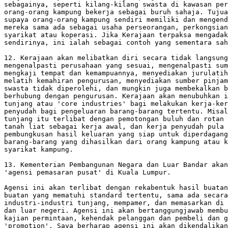
sebagainya, seperti kilang-kilang swasta di kawasan per
orang-orang kampung bekerja sebagai buruh sahaja. Tujua
supaya orang-orang kampung sendiri memiliki dan mengend
mereka sama ada sebagai usaha perseorangan, perkongsian
syarikat atau koperasi. Jika Kerajaan terpaksa mengadak
sendirinya, ini ialah sebagai contoh yang sementara sah
12. Kerajaan akan melibatkan diri secara tidak langsung
mengenalpasti perusahaan yang sesuai, mengenalpasti sum
mengkaji tempat dan kemampuannya, menyediakan jurulatih
melatih kemahiran pengurusan, menyediakan sumber pinjam
swasta tidak diperolehi, dan mungkin juga membekalkan b
berhubung dengan pengurusan. Kerajaan akan menubuhkan i
tunjang atau 'core industries' bagi melakukan kerja-ker
penyudah bagi pengeluaran barang-barang tertentu. Misal
tunjang itu terlibat dengan pemotongan buluh dan rotan 
tanah liat sebagai kerja awal, dan kerja penyudah pula 
pembungkusan hasil keluaran yang siap untuk diperdagang
barang-barang yang dihasilkan dari orang kampung atau k
syarikat kampung.

13. Kementerian Pembangunan Negara dan Luar Bandar akan
'agensi pemasaran pusat' di Kuala Lumpur.

Agensi ini akan terlibat dengan rekabentuk hasil buatan
buatan yang mematuhi standard tertentu, sama ada secara
industri-industri tunjang, mempamer, dan memasarkan di 
dan luar negeri. Agensi ini akan bertanggungjawab membu
kajian permintaan, kehendak pelanggan dan pembeli dan g
'promotion'. Saya berharap agensi ini akan dikendalikan