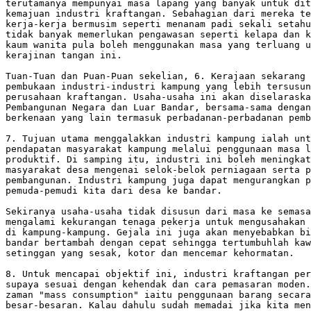
terutamanya mempunyai masa lapang yang banyak untuk dit
kemajuan industri kraftangan. Sebahagian dari mereka te
kerja-kerja bermusim seperti menanam padi sekali setahu
tidak banyak memerlukan pengawasan seperti kelapa dan k
kaum wanita pula boleh menggunakan masa yang terluang u
kerajinan tangan ini.

Tuan-Tuan dan Puan-Puan sekelian, 6. Kerajaan sekarang 
pembukaan industri-industri kampung yang lebih tersusun
perusahaan kraftangan. Usaha-usaha ini akan diselaraska
Pembangunan Negara dan Luar Bandar, bersama-sama dengan
berkenaan yang lain termasuk perbadanan-perbadanan pemb
7. Tujuan utama menggalakkan industri kampung ialah unt
pendapatan masyarakat kampung melalui penggunaan masa l
produktif. Di samping itu, industri ini boleh meningkat
masyarakat desa mengenai selok-belok perniagaan serta p
pembangunan. Industri kampung juga dapat mengurangkan p
pemuda-pemudi kita dari desa ke bandar.

Sekiranya usaha-usaha tidak disusun dari masa ke semasa
mengalami kekurangan tenaga pekerja untuk mengusahakan 
di kampung-kampung. Gejala ini juga akan menyebabkan bi
bandar bertambah dengan cepat sehingga tertumbuhlah kaw
setinggan yang sesak, kotor dan mencemar kehormatan.

8. Untuk mencapai objektif ini, industri kraftangan per
supaya sesuai dengan kehendak dan cara pemasaran moden.
zaman "mass consumption" iaitu penggunaan barang secara

besar-besaran. Kalau dahulu sudah memadai jika kita men