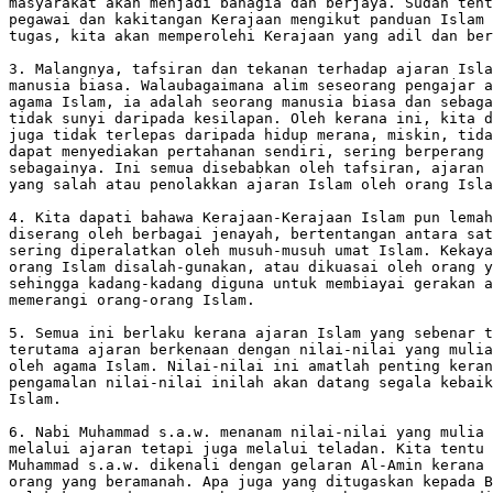
masyarakat akan menjadi bahagia dan berjaya. Sudah tent
pegawai dan kakitangan Kerajaan mengikut panduan Islam 
tugas, kita akan memperolehi Kerajaan yang adil dan ber
3. Malangnya, tafsiran dan tekanan terhadap ajaran Isla
manusia biasa. Walaubagaimana alim seseorang pengajar a
agama Islam, ia adalah seorang manusia biasa dan sebaga
tidak sunyi daripada kesilapan. Oleh kerana ini, kita d
juga tidak terlepas daripada hidup merana, miskin, tida
dapat menyediakan pertahanan sendiri, sering berperang 
sebagainya. Ini semua disebabkan oleh tafsiran, ajaran 
yang salah atau penolakkan ajaran Islam oleh orang Isla
4. Kita dapati bahawa Kerajaan-Kerajaan Islam pun lemah
diserang oleh berbagai jenayah, bertentangan antara sat
sering diperalatkan oleh musuh-musuh umat Islam. Kekaya
orang Islam disalah-gunakan, atau dikuasai oleh orang y
sehingga kadang-kadang diguna untuk membiayai gerakan a
memerangi orang-orang Islam.

5. Semua ini berlaku kerana ajaran Islam yang sebenar t
terutama ajaran berkenaan dengan nilai-nilai yang mulia
oleh agama Islam. Nilai-nilai ini amatlah penting keran
pengamalan nilai-nilai inilah akan datang segala kebaik
Islam.

6. Nabi Muhammad s.a.w. menanam nilai-nilai yang mulia 
melalui ajaran tetapi juga melalui teladan. Kita tentu 
Muhammad s.a.w. dikenali dengan gelaran Al-Amin kerana 
orang yang beramanah. Apa juga yang ditugaskan kepada B