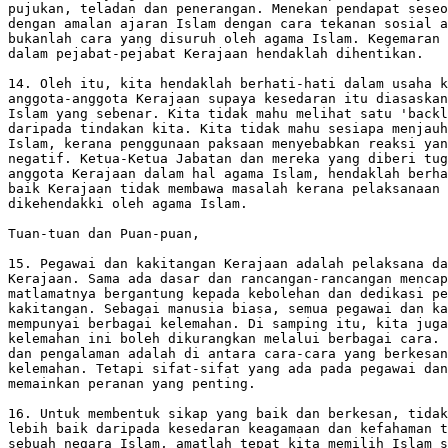
pujukan, teladan dan penerangan. Menekan pendapat seseo
dengan amalan ajaran Islam dengan cara tekanan sosial a
bukanlah cara yang disuruh oleh agama Islam. Kegemaran 
dalam pejabat-pejabat Kerajaan hendaklah dihentikan.

14. Oleh itu, kita hendaklah berhati-hati dalam usaha k
anggota-anggota Kerajaan supaya kesedaran itu diasaskan
Islam yang sebenar. Kita tidak mahu melihat satu 'backl
daripada tindakan kita. Kita tidak mahu sesiapa menjauh
Islam, kerana penggunaan paksaan menyebabkan reaksi yan
negatif. Ketua-Ketua Jabatan dan mereka yang diberi tug
anggota Kerajaan dalam hal agama Islam, hendaklah berha
baik Kerajaan tidak membawa masalah kerana pelaksanaan 
dikehendakki oleh agama Islam.

Tuan-tuan dan Puan-puan, 

15. Pegawai dan kakitangan Kerajaan adalah pelaksana da
Kerajaan. Sama ada dasar dan rancangan-rancangan mencap
matlamatnya bergantung kepada kebolehan dan dedikasi pe
kakitangan. Sebagai manusia biasa, semua pegawai dan ka
mempunyai berbagai kelemahan. Di samping itu, kita juga
kelemahan ini boleh dikurangkan melalui berbagai cara. 
dan pengalaman adalah di antara cara-cara yang berkesan
kelemahan. Tetapi sifat-sifat yang ada pada pegawai dan
memainkan peranan yang penting.

16. Untuk membentuk sikap yang baik dan berkesan, tidak
lebih baik daripada kesedaran keagamaan dan kefahaman t
sebuah negara Islam, amatlah tepat kita memilih Islam s