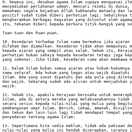
9. Dewasa ini, desakan agama Islam supaya menguasai ilm
menyediakan pertahanan ummat, mencari rezeki di dunia, 
memahami segala kejadian Allah Subhanahu Wataala dan la
positif sudah tidak diberi perhatian lagi. Sebaliknya t
mengharamkan berbagai kegiatan yang dituntut oleh agama
itu, tekanan diberi kepada perkara titik-bengik yang se
Tuan-tuan dan Puan-puan, 

10. Kesedaran terhadap Islam cuma bermakna jika ajaran 
difaham dan diamalkan. Kesedaran tidak akan mempunyai m
kepada ajaran yang sempit atau salah. Sebab itu, Keraja
perhatian bukan sahaja kepada kesedaran tetapi juga kep
yang sebenar. Jika tidak, kesedaran cuma akan membawa m
11. Dalam Islam bukan semua ajaran atau hukum-hukumnya 
sama setaraf. Ada hukum yang tegas atau wajib dipatuhi 
Islam. Ada yang sunat dipatuhi dan ada pula yang dileta
dan wajib. Sekarang sudah ada aliran untuk menjadikan y
wajib.

12. Sebab itu, apabila Kerajaan berusaha untuk menerapk
Islam, ada di antara mereka yang melaksanakannya tidak 
secara serius kepada nilai-nilai yang mulia yang begitu
pembangunan umat Islam. Bersih, cekap, amanah, disiplin
dan tekun dan lain-lain lagi tidak mendapat tempat yang
penyedaran tentang agama Islam.

13. Sepertimana kita sedia maklum, tidak ada paksaan da
nilai-nilai yang mulia ini hendak diserapkan, caranya i