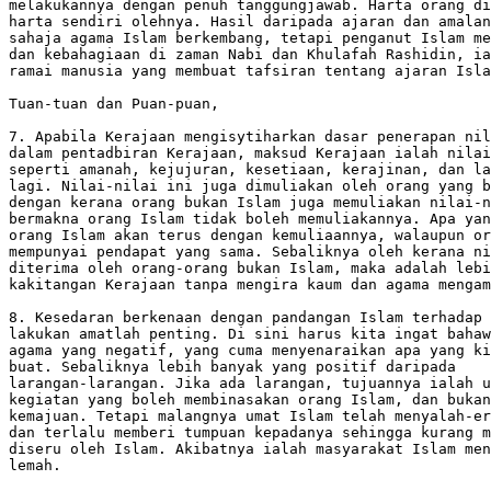
melakukannya dengan penuh tanggungjawab. Harta orang di
harta sendiri olehnya. Hasil daripada ajaran dan amalan
sahaja agama Islam berkembang, tetapi penganut Islam me
dan kebahagiaan di zaman Nabi dan Khulafah Rashidin, ia
ramai manusia yang membuat tafsiran tentang ajaran Isla
Tuan-tuan dan Puan-puan, 

7. Apabila Kerajaan mengisytiharkan dasar penerapan nil
dalam pentadbiran Kerajaan, maksud Kerajaan ialah nilai
seperti amanah, kejujuran, kesetiaan, kerajinan, dan la
lagi. Nilai-nilai ini juga dimuliakan oleh orang yang b
dengan kerana orang bukan Islam juga memuliakan nilai-n
bermakna orang Islam tidak boleh memuliakannya. Apa yan
orang Islam akan terus dengan kemuliaannya, walaupun or
mempunyai pendapat yang sama. Sebaliknya oleh kerana ni
diterima oleh orang-orang bukan Islam, maka adalah lebi
kakitangan Kerajaan tanpa mengira kaum dan agama mengam
8. Kesedaran berkenaan dengan pandangan Islam terhadap 
lakukan amatlah penting. Di sini harus kita ingat bahaw
agama yang negatif, yang cuma menyenaraikan apa yang ki
buat. Sebaliknya lebih banyak yang positif daripada

larangan-larangan. Jika ada larangan, tujuannya ialah u
kegiatan yang boleh membinasakan orang Islam, dan bukan
kemajuan. Tetapi malangnya umat Islam telah menyalah-er
dan terlalu memberi tumpuan kepadanya sehingga kurang m
diseru oleh Islam. Akibatnya ialah masyarakat Islam men
lemah.
