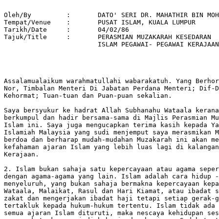
Oleh/By		:	DATO' SERI DR. MAHATHIR BIN MOHAMAD 

Tempat/Venue 	: 	PUSAT ISLAM, KUALA LUMPUR 

Tarikh/Date 	: 	04/02/86 

Tajuk/Title  	: 	PERASMIAN MUZAKARAH KESEDARAN 

			ISLAM PEGAWAI- PEGAWAI KERAJAAN 

Assalamualaikum warahmatullahi wabarakatuh. Yang Berhor
Nor, Timbalan Menteri Di Jabatan Perdana Menteri; Dif-D
Kehormat; Tuan-tuan dan Puan-puan sekalian.

Saya bersyukur ke hadrat Allah Subhanahu Wataala kerana
berkumpul dan hadir bersama-sama di Majlis Perasmian Mu
Islam ini. Saya juga mengucapkan terima kasih kepada Ya
Islamiah Malaysia yang sudi menjemput saya merasmikan M
berdoa dan berharap mudah-mudahan Muzakarah ini akan me
kefahaman ajaran Islam yang lebih luas lagi di kalangan
Kerajaan.

2. Islam bukan sahaja satu kepercayaan atau agama seper
dengan agama-agama yang lain. Islam adalah cara hidup -
menyeluruh, yang bukan sahaja bermakna kepercayaan kepa
Wataala, Malaikat, Rasul dan Hari Kiamat, atau ibadat s
zakat dan mengerjakan ibadat haji tetapi setiap gerak-g
tertakluk kepada hukum-hukum tertentu. Islam tidak ada 
semua ajaran Islam dituruti, maka nescaya kehidupan ses