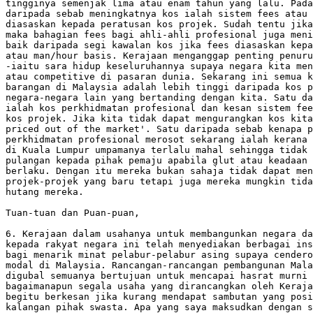
tingginya semenjak lima atau enam tahun yang lalu. Pada
daripada sebab meningkatnya kos ialah sistem fees atau 
diasaskan kepada peratusan kos projek. Sudah tentu jika
maka bahagian fees bagi ahli-ahli profesional juga meni
baik daripada segi kawalan kos jika fees diasaskan kepa
atau man/hour basis. Kerajaan menganggap penting penuru
-iaitu sara hidup keseluruhannya supaya negara kita men
atau competitive di pasaran dunia. Sekarang ini semua k
barangan di Malaysia adalah lebih tinggi daripada kos p
negara-negara lain yang bertanding dengan kita. Satu da
ialah kos perkhidmatan profesional dan kesan sistem fee
kos projek. Jika kita tidak dapat mengurangkan kos kita
priced out of the market'. Satu daripada sebab kenapa p
perkhidmatan profesional merosot sekarang ialah kerana 
di Kuala Lumpur umpamanya terlalu mahal sehingga tidak 
pulangan kepada pihak pemaju apabila glut atau keadaan 
berlaku. Dengan itu mereka bukan sahaja tidak dapat men
projek-projek yang baru tetapi juga mereka mungkin tida
hutang mereka.

Tuan-tuan dan Puan-puan, 

6. Kerajaan dalam usahanya untuk membangunkan negara da
kepada rakyat negara ini telah menyediakan berbagai ins
bagi menarik minat pelabur-pelabur asing supaya cendero
modal di Malaysia. Rancangan-rancangan pembangunan Mala
digubal semuanya bertujuan untuk mencapai hasrat murni 
bagaimanapun segala usaha yang dirancangkan oleh Keraja
begitu berkesan jika kurang mendapat sambutan yang posi
kalangan pihak swasta. Apa yang saya maksudkan dengan s