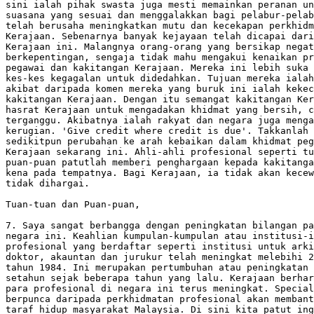
sini ialah pihak swasta juga mesti memainkan peranan un
suasana yang sesuai dan menggalakkan bagi pelabur-pelab
telah berusaha meningkatkan mutu dan kecekapan perkhidm
Kerajaan. Sebenarnya banyak kejayaan telah dicapai dari
Kerajaan ini. Malangnya orang-orang yang bersikap negat
berkepentingan, sengaja tidak mahu mengakui kenaikan pr
pegawai dan kakitangan Kerajaan. Mereka ini lebih suka 
kes-kes kegagalan untuk didedahkan. Tujuan mereka ialah
akibat daripada komen mereka yang buruk ini ialah kekec
kakitangan Kerajaan. Dengan itu semangat kakitangan Ker
hasrat Kerajaan untuk mengadakan khidmat yang bersih, c
terganggu. Akibatnya ialah rakyat dan negara juga menga
kerugian. 'Give credit where credit is due'. Takkanlah 
sedikitpun perubahan ke arah kebaikan dalam khidmat peg
Kerajaan sekarang ini. Ahli-ahli profesional seperti tu
puan-puan patutlah memberi penghargaan kepada kakitanga
kena pada tempatnya. Bagi Kerajaan, ia tidak akan kecew
tidak dihargai.

Tuan-tuan dan Puan-puan, 

7. Saya sangat berbangga dengan peningkatan bilangan pa
negara ini. Keahlian kumpulan-kumpulan atau institusi-i
profesional yang berdaftar seperti institusi untuk arki
doktor, akauntan dan jurukur telah meningkat melebihi 2
tahun 1984. Ini merupakan pertumbuhan atau peningkatan 
setahun sejak beberapa tahun yang lalu. Kerajaan berhar
para profesional di negara ini terus meningkat. Special
berpunca daripada perkhidmatan profesional akan membant
taraf hidup masyarakat Malaysia. Di sini kita patut ing