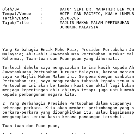
Oleh/By		:	DATO' SERI DR. MAHATHIR BIN MOHAMAD 

Tempat/Venue 	: 	HOTEL PAN PACIFIC, KUALA LUMPUR 

Tarikh/Date 	: 	28/06/86 

Tajuk/Title 	: 	MAJLIS MAKAN MALAM PERTUBUHAN 

			JURUKUR MALAYSIA 

Yang Berbahagia Encik Mohd Faiz, Presiden Pertubuhan Ju
Malaysia; Ahli-ahli Jawatankuasa Pertubuhan Jurukur Mal
Kehormat; Tuan-tuan dan Puan-puan yang dihormati.

Terlebih dahulu saya mengucapkan terima kasih kepada Ah
Jawatankuasa Pertubuhan Jurukur Malaysia, kerana menjem
saya ke Majlis Makan Malam ini. Sempena dengan sambutan
Pertubuhan ini, saya mengucapkan tahniah kepada semua a
Pertubuhan ini akan bertambah kuat dan aktif lagi bukan
menjaga kepentingan ahli-ahlinya tetapi juga untuk memb
kepada pembangunan negara kita.

2. Yang Berbahagia Presiden Pertubuhan dalam ucapannya 
beberapa perkara. Kita akan memberi pertimbangan yang s
perkara-perkara yang dibangkitkan itu. Walau bagaimanap
mengucapkan terima kasih kerana pandangan tersebut.

Tuan-tuan dan Puan-puan, 
