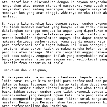
atau taraf harus disesuaikan dengan keupayaan masyaraka
mengenakan atau impose standard masyarakat yang sudah m
masyarakat yang sedang membangun, maka anggota masyarak
membayar kos yang amat tinggi. Akhirnya mereka tidak ak
manfaat.

8. Negara kita mungkin kaya dengan sumber-sumber ekonom
itu tidak membawa manfaat yang banyak kalau tidak diusa
dikilangkan sehingga menjadi barangan yang diperlukan o
pengguna. Di sinilah terletaknya peranan ahli-ahli prof
mereka hendaklah diperalatkan supaya kita dapat mempero
maksima daripada sumber-sumber yang ada di negara kita.
para profesional perlu ingat bahawa kelulusan sebagai j
jurutera, atau doktor tidak bermakna mereka boleh berja
pengurus atau peniaga. Oleh itu janganlah anggap bahawa
jadi boss sahaja. Anggapan inilah yang menyebabkan Mala
banyak perusahaan atau perniagaan yang kecil-kecil yang
'benefit from economies of scale'.

Tuan-tuan dan Puan-puan, 

9. Kerajaan akan terus memberi keutamaan kepada pengaji
lebih ramai rakyat kita menjadi para profesional dan pe
dalam berbagai lapangan. Kita harap kita akan dapat mem
kekayaan sumber-sumber ekonomi negara kita akan terus d
baik. Bahkan sumber-sumber yang tidak ekonomik dewasa i
sumber-sumber yang menguntungkan kalau para pengusaha d
dapat menggemblingkan tenaga dan fikiran untuk mengatas
masalah. Dengan itu Kerajaan akan terus mengutamakan bi
arah profesionalisme dan kemahiran.
