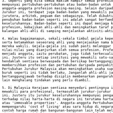
3. Seperti yang kita semua maklum hampir semua profesio
mempunyai pertubuhan-pertubuhan atau badan-badan untuk 
anggota-anggota profesion masing-masing. Selain daripad
Jurukur ini, terdapat juga badan-badan yang mewakili pa
jurutera, arkitek, peguam dan sebagainya. Telah dibukti
penubuhan badan-badan seperti ini adalah sangat berfaed
keseluruhannya. Badan-badan seperti ini dapat menjaga k
profesion, kebajikan ahli-ahli dan meningkatkan taraf p
kalangan ahli-ahli di samping menjalankan aktiviti-akti
4. Walau bagaimanapun, sekali-sekala timbul gejala kepe
serta ketamakkan seseorang ahli yang menjejaskan nama b
mereka wakili. Gejala-gejala ini sudah pasti melanggar 
nilai-nilai yang dianjurkan oleh semua profesion. Profe
menjadi anggota, iaitu perubatan, juga tidak terkecuali
ini. Justeru itu setiap institusi yang mewakili satu-sa
hendaklah sentiasa berwaspada dan bersikap bertanggungj
membersihkan profesion dan pertubuhan daripada penyakit
Pertubuhan Jurukur Malaysia akan meningkatkan usaha sup
buruk seperti ini tidak berlaku. Janganlah ahli-ahli ja
bertanggungjawab terhadap disiplin membenarkan pengaruh
lain menghalang tindakan yang perlu diambil.

5. Di Malaysia Kerajaan sentiasa menyedari pentingnya i
mewakili para profesional, termasuklah jurukur-jurukur 
ini. Justeru itu jurukur keseluruhannya mempunyai penga
terhadap nilai harta-harta di negara ini terutama harta
atau 'immovable properties'. Anggota-anggota Pertubuhan
mempengaruhi 'cost of living' atau sara hidup di negara
contoh harga rumah dan bangunan-bangunan lain telah mel