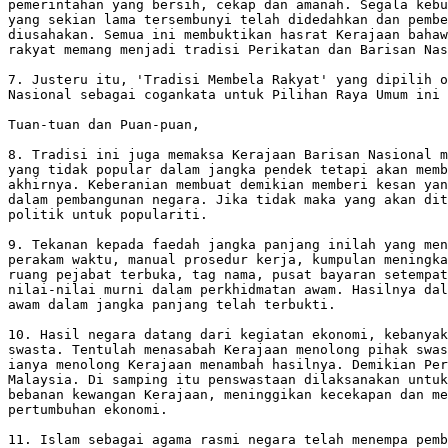
pemerintahan yang bersih, cekap dan amanah. Segala kebu
yang sekian lama tersembunyi telah didedahkan dan pembe
diusahakan. Semua ini membuktikan hasrat Kerajaan bahaw
rakyat memang menjadi tradisi Perikatan dan Barisan Nas
7. Justeru itu, 'Tradisi Membela Rakyat' yang dipilih o
Nasional sebagai cogankata untuk Pilihan Raya Umum ini 
Tuan-tuan dan Puan-puan, 

8. Tradisi ini juga memaksa Kerajaan Barisan Nasional m
yang tidak popular dalam jangka pendek tetapi akan memb
akhirnya. Keberanian membuat demikian memberi kesan yan
dalam pembangunan negara. Jika tidak maka yang akan dit
politik untuk populariti.

9. Tekanan kepada faedah jangka panjang inilah yang men
perakam waktu, manual prosedur kerja, kumpulan meningka
ruang pejabat terbuka, tag nama, pusat bayaran setempat
nilai-nilai murni dalam perkhidmatan awam. Hasilnya dal
awam dalam jangka panjang telah terbukti.

10. Hasil negara datang dari kegiatan ekonomi, kebanyak
swasta. Tentulah menasabah Kerajaan menolong pihak swas
ianya menolong Kerajaan menambah hasilnya. Demikian Per
Malaysia. Di samping itu penswastaan dilaksanakan untuk
bebanan kewangan Kerajaan, meninggikan kecekapan dan me
pertumbuhan ekonomi.

11. Islam sebagai agama rasmi negara telah menempa pemb