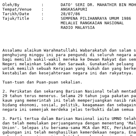
Oleh/By		:	DATO' SERI DR. MAHATHIR BIN MOHAMAD 

Tempat/Venue 	: 	ANGKASAPURI 

Tarikh/Date 	: 	28/07/86 

Tajuk/Title  	: 	SEMPENA PILIHANRAYA UMUM 1986 

			MELALUI RANGKAIAN NASIONAL 

			RADIO MALAYSIA 

Assalamu alaikum Warahmatullahi Wabarakatuh dan salam s
penghujung minggu ini para pengundi di seluruh negara a
bagi memilih wakil-wakil mereka ke Dewan Rakyat dan sem
Negeri melainkan Sabah dan Sarawak. Gunakanlah peluang 
untuk memilih sebuah Kerajaan yang kukuh dan yang berke
kestabilan dan kesejahteraan negara ini dan rakyatnya.

Tuan-tuan dan Puan-puan sekalian.

2. Perikatan dan sekarang Barisan Nasional telah mentad
29 tahun terus menerus. Selama 29 tahun juga pakatan pa
kaum yang memerintah ini telah memperjuangkan nasib rak
bidang ekonomi, sosial, politik, keagamaan dan sebagain
negara ini semenjak merdeka jelas terbukti dalam semua 
3. Parti tertua dalam Barisan Nasional iaitu UMNO telah
dan telah memulakan perjuangannya dengan menentang 'Mal
Union'. Selepas itu bersama-sama MCA dan MIC, Perikatan
gabungan ini telah menghasilkan kemerdekaan negara. Ena