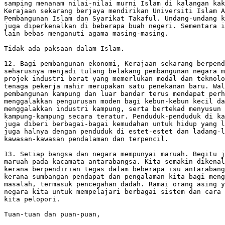
samping menanam nilai-nilai murni Islam di kalangan kak
Kerajaan sekarang berjaya mendirikan Universiti Islam A
Pembangunan Islam dan Syarikat Takaful. Undang-undang k
juga diperkenalkan di beberapa buah negeri. Sementara i
lain bebas menganuti agama masing-masing.

Tidak ada paksaan dalam Islam.

12. Bagi pembangunan ekonomi, Kerajaan sekarang berpend
seharusnya menjadi tulang belakang pembangunan negara m
projek industri berat yang memerlukan modal dan teknolo
tenaga pekerja mahir merupakan satu penekanan baru. Wal
pembangunan kampung dan luar bandar terus mendapat perh
menggalakkan pengurusan moden bagi kebun-kebun kecil da
menggalakkan industri kampung, serta bertekad menyusun 
kampung-kampung secara teratur. Penduduk-penduduk di ka
juga diberi berbagai-bagai kemudahan untuk hidup yang l
juga halnya dengan penduduk di estet-estet dan ladang-l
kawasan-kawasan pendalaman dan terpencil.

13. Setiap bangsa dan negara mempunyai maruah. Begitu j
maruah pada kacamata antarabangsa. Kita semakin dikenal
kerana berpendirian tegas dalam beberapa isu antarabang
kerana sumbangan pendapat dan pengalaman kita bagi meng
masalah, termasuk pencegahan dadah. Ramai orang asing y
negara kita untuk mempelajari berbagai sistem dan cara 
kita pelopori.

Tuan-tuan dan puan-puan, 
