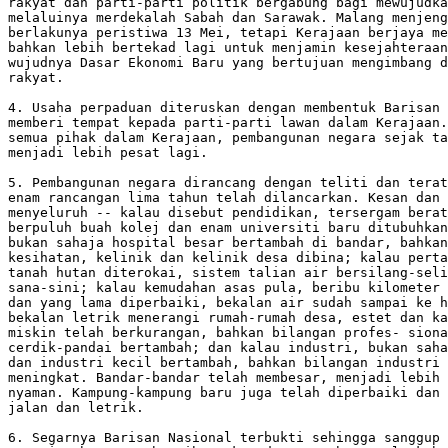
rakyat dan parti-parti politik bergabung bagi mewujudka
melaluinya merdekalah Sabah dan Sarawak. Malang menjeng
berlakunya peristiwa 13 Mei, tetapi Kerajaan berjaya me
bahkan lebih bertekad lagi untuk menjamin kesejahteraan
wujudnya Dasar Ekonomi Baru yang bertujuan mengimbang d
rakyat.

4. Usaha perpaduan diteruskan dengan membentuk Barisan 
memberi tempat kepada parti-parti lawan dalam Kerajaan.
semua pihak dalam Kerajaan, pembangunan negara sejak ta
menjadi lebih pesat lagi.

5. Pembangunan negara dirancang dengan teliti dan terat
enam rancangan lima tahun telah dilancarkan. Kesan dan 
menyeluruh -- kalau disebut pendidikan, tersergam berat
berpuluh buah kolej dan enam universiti baru ditubuhkan
bukan sahaja hospital besar bertambah di bandar, bahkan
kesihatan, kelinik dan kelinik desa dibina; kalau perta
tanah hutan diterokai, sistem talian air bersilang-seli
sana-sini; kalau kemudahan asas pula, beribu kilometer 
dan yang lama diperbaiki, bekalan air sudah sampai ke h
bekalan letrik menerangi rumah-rumah desa, estet dan ka
miskin telah berkurangan, bahkan bilangan profes- siona
cerdik-pandai bertambah; dan kalau industri, bukan saha
dan industri kecil bertambah, bahkan bilangan industri 
meningkat. Bandar-bandar telah membesar, menjadi lebih 
nyaman. Kampung-kampung baru juga telah diperbaiki dan 
jalan dan letrik.

6. Segarnya Barisan Nasional terbukti sehingga sanggup 