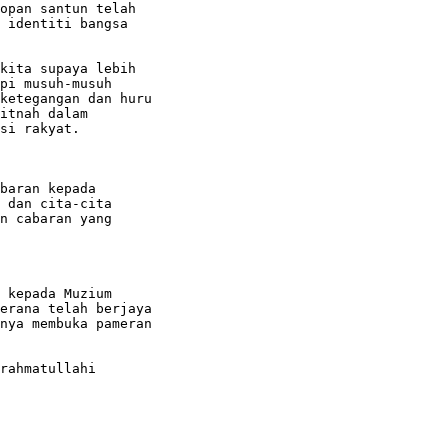
opan santun telah

 identiti bangsa

kita supaya lebih

pi musuh-musuh

ketegangan dan huru

itnah dalam

si rakyat.

baran kepada

 dan cita-cita

n cabaran yang

 kepada Muzium

erana telah berjaya

nya membuka pameran

rahmatullahi
