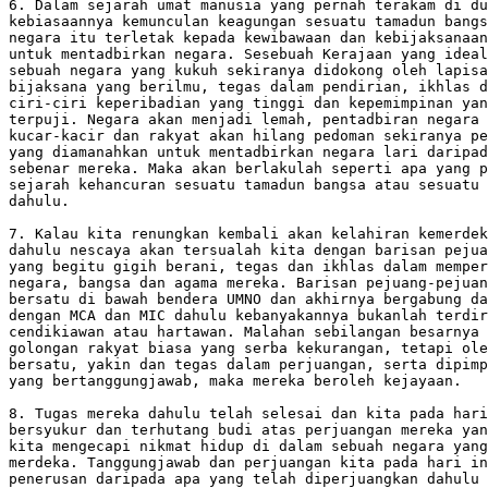
6. Dalam sejarah umat manusia yang pernah terakam di du
kebiasaannya kemunculan keagungan sesuatu tamadun bangs
negara itu terletak kepada kewibawaan dan kebijaksanaan
untuk mentadbirkan negara. Sesebuah Kerajaan yang ideal
sebuah negara yang kukuh sekiranya didokong oleh lapisa
bijaksana yang berilmu, tegas dalam pendirian, ikhlas d
ciri-ciri keperibadian yang tinggi dan kepemimpinan yan
terpuji. Negara akan menjadi lemah, pentadbiran negara 
kucar-kacir dan rakyat akan hilang pedoman sekiranya pe
yang diamanahkan untuk mentadbirkan negara lari daripad
sebenar mereka. Maka akan berlakulah seperti apa yang p
sejarah kehancuran sesuatu tamadun bangsa atau sesuatu 
dahulu.

7. Kalau kita renungkan kembali akan kelahiran kemerdek
dahulu nescaya akan tersualah kita dengan barisan pejua
yang begitu gigih berani, tegas dan ikhlas dalam memper
negara, bangsa dan agama mereka. Barisan pejuang-pejuan
bersatu di bawah bendera UMNO dan akhirnya bergabung da
dengan MCA dan MIC dahulu kebanyakannya bukanlah terdir
cendikiawan atau hartawan. Malahan sebilangan besarnya 
golongan rakyat biasa yang serba kekurangan, tetapi ole
bersatu, yakin dan tegas dalam perjuangan, serta dipimp
yang bertanggungjawab, maka mereka beroleh kejayaan.

8. Tugas mereka dahulu telah selesai dan kita pada hari
bersyukur dan terhutang budi atas perjuangan mereka yan
kita mengecapi nikmat hidup di dalam sebuah negara yang
merdeka. Tanggungjawab dan perjuangan kita pada hari in
penerusan daripada apa yang telah diperjuangkan dahulu 