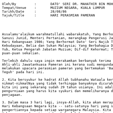
Oleh/By		:	DATO' SERI DR. MAHATHIR BIN MOHAMAD 

Tempat/Venue 	: 	MUZIUM NEGARA, KUALA LUMPUR 

Tarikh/Date 	: 	28/08/86 

Tajuk/Title  	:	HARI PERASMIAN PAMERAN 

Assalamu'alaikum warahmatullahi wabarakatuh, Yang Berho
Sanusi Junid, Menteri Pertanian, merangkap Pengerusi Ja
Hari Kebangsaan 1986; Yang Berhormat Dato' Seri Najib T
Kebudayaan, Belia dan Sukan Malaysia; Yang Berbahagia D
Yub, Ketua Pengarah Jabatan Muzium; Dif-dif Kehormat; T
puan-puan sekalian.

Terlebih dahulu saya ingin merakamkan berbanyak terima 
Ahli-ahli Jawatankuasa Pameran ini kerana sudi mengunda
melakukan upacara perasmian pameran yang bertemakan 'Ba
Teguh' pada hari ini.

2. Kita bersyukur ke hadrat Allah Subhanahu Wataala ker
nikmat-nikmatNya yang tidak terhingga banyaknya dicurah
kita ini yang sekarang sudah 29 tahun usianya. Ini adal
pengurniaan yang harus kita syukuri dan memeliharanya d
penjagaan.

3. Dalam masa 3 hari lagi, insya-Allah, kita akan meray
Hari Kebangsaan Negara kita -- satu-satunya hari yang s
pengertiannya kepada setiap warganegara Malaysia. Kita 