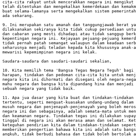
cita-cita rakyat untuk mencorakkan negara ini mengikut 
telah ditentukan dan mengekalkan kemerdekaan dan kemakm
buat selama-lamanya serta mengekalkan sistem pemerintah
ada sekarang.

9. Ini merupakan satu amanah dan tanggungjawab berat ya
dilaksanakan sekiranya kita tidak cukup persediaan untu
dan cabaran yang mesti dihadapi atau tidak sanggup berk
kepentingan negara ini. Kejayaan pejuang-pejuang kemerd
tidak pernah patah semangat walaupun dalam keadaan serb
seharusnya menjadi teladan kepada kita khususnya anak-a
mewarisi kepemimpinan negara ini kelak.

Saudara-saudara dan saudari-saudari sekalian, 

10. Kita memilih tema 'Bangsa Tegas Negara Teguh' bagi 
harapan, tindakan dan pedoman cita-cita kita untuk menj
negara kita ini dihormati dan disegani oleh negara-nega
mahu negara dan bangsa kita dipandang hina dan menjadi 
sebuah negara yang tidak baik.

11. Apa jua dasar yang kita buat dan tindakan-tindakan 
tertentu, seperti menguat-kuasakan undang-undang dalam 
musuh negara dan penjenayah-penjenayah yang boleh meros
negara ini dan sebagainya, adalah semata-mata untuk men
dan keamanan negara. Tindakan tegas ini dilakukan supay
tinggal di negara ini akan merasa aman dan selamat. Ket
keteguhan pendirian kita dalam tindakan-tindakan sepert
memberikan pengertian bahawa kita ini adalah satu bangs
angkuh, tidak berbudi bahasa dan tidak boleh bertolak a