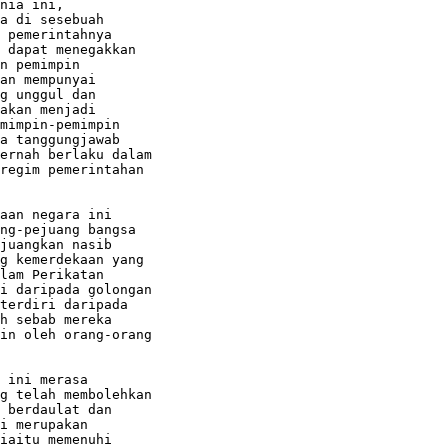
nia ini,

a di sesebuah

 pemerintahnya

 dapat menegakkan

n pemimpin

an mempunyai

g unggul dan

akan menjadi

mimpin-pemimpin

a tanggungjawab

ernah berlaku dalam

regim pemerintahan

aan negara ini

ng-pejuang bangsa

juangkan nasib

g kemerdekaan yang

lam Perikatan

i daripada golongan

terdiri daripada

h sebab mereka

in oleh orang-orang

 ini merasa

g telah membolehkan

 berdaulat dan

i merupakan

iaitu memenuhi
