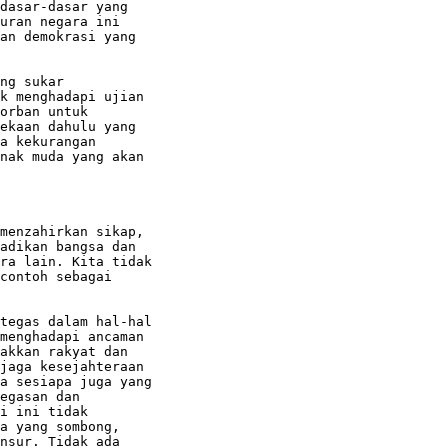
dasar-dasar yang

uran negara ini

an demokrasi yang

ng sukar

k menghadapi ujian

orban untuk

ekaan dahulu yang

a kekurangan

nak muda yang akan

menzahirkan sikap,

adikan bangsa dan

ra lain. Kita tidak

contoh sebagai

tegas dalam hal-hal

menghadapi ancaman

akkan rakyat dan

jaga kesejahteraan

a sesiapa juga yang

egasan dan

i ini tidak

a yang sombong,

nsur. Tidak ada
