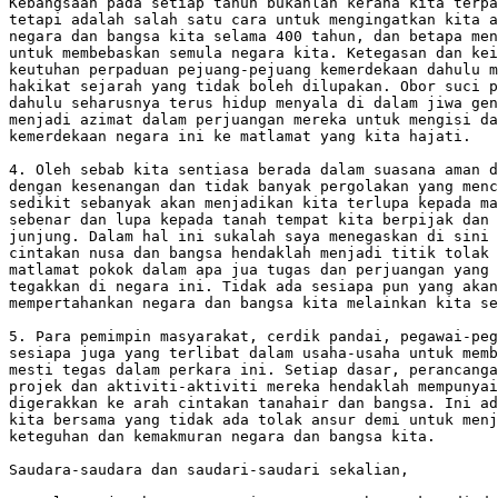
Kebangsaan pada setiap tahun bukanlah kerana kita terpa
tetapi adalah salah satu cara untuk mengingatkan kita a
negara dan bangsa kita selama 400 tahun, dan betapa men
untuk membebaskan semula negara kita. Ketegasan dan kei
keutuhan perpaduan pejuang-pejuang kemerdekaan dahulu m
hakikat sejarah yang tidak boleh dilupakan. Obor suci p
dahulu seharusnya terus hidup menyala di dalam jiwa gen
menjadi azimat dalam perjuangan mereka untuk mengisi da
kemerdekaan negara ini ke matlamat yang kita hajati.

4. Oleh sebab kita sentiasa berada dalam suasana aman d
dengan kesenangan dan tidak banyak pergolakan yang menc
sedikit sebanyak akan menjadikan kita terlupa kepada ma
sebenar dan lupa kepada tanah tempat kita berpijak dan 
junjung. Dalam hal ini sukalah saya menegaskan di sini 
cintakan nusa dan bangsa hendaklah menjadi titik tolak 
matlamat pokok dalam apa jua tugas dan perjuangan yang 
tegakkan di negara ini. Tidak ada sesiapa pun yang akan
mempertahankan negara dan bangsa kita melainkan kita se
5. Para pemimpin masyarakat, cerdik pandai, pegawai-peg
sesiapa juga yang terlibat dalam usaha-usaha untuk memb
mesti tegas dalam perkara ini. Setiap dasar, perancanga
projek dan aktiviti-aktiviti mereka hendaklah mempunyai
digerakkan ke arah cintakan tanahair dan bangsa. Ini ad
kita bersama yang tidak ada tolak ansur demi untuk menj
keteguhan dan kemakmuran negara dan bangsa kita.

Saudara-saudara dan saudari-saudari sekalian, 
