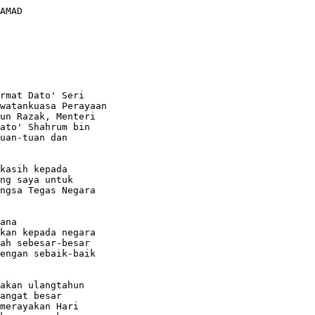
rmat Dato' Seri

watankuasa Perayaan

un Razak, Menteri

ato' Shahrum bin

uan-tuan dan

kasih kepada

ng saya untuk

ngsa Tegas Negara

ana

kan kepada negara

ah sebesar-besar

engan sebaik-baik

akan ulangtahun

angat besar

merayakan Hari
