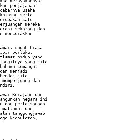
ksa merayakannya,

kan penjajahan

cabarnya usaha

khlasan serta

erupakan satu

erjuangan mereka

erasi sekarang dan

n mencorakkan

amai, sudah biasa

abar berlaku,

tlamat hidup yang

langitnya yang kita

bahawa semangat

dan menjadi

hendak kita

 memperjuang dan

ndiri.

awai Kerajaan dan

angunkan negara ini

n dan perlaksanaan

 matlamat dan

alah tanggungjawab

aga kedaulatan,
