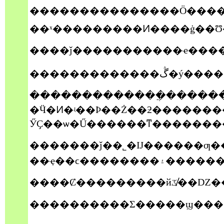
���������������Ӧ����ͬ��ֻ��ͨ�
�������������ֲ�������Ҫ�
�Ӵ�Ͷ�ʵ��Ϸ��Ż��ƻ��������ŵ�ͣ����ζ�ŵ�����Ѫ����������λ��λʱ�������ٹ
ӲҪ��ѡ�Ű������ͳ�������
�������ǰ��˾�Ĳ������ƣ����ఢ���
��ҿ��ϲ����
����������Σ�����ϣ����