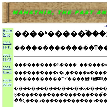
T
Home-
����ʱ�����ۡ���2
Page
2003-
��������������ͳ�
11-15
2003-
11-05
����������Ŀ����ͳ������»��飬
2003-
10-20
����������ϲ�ȡ�����ж������仰˵�������
�����������ǲ²����࿪ʼ�͸���
2002-
06-09
����������������Ҳ�����������ŵ��йض��齫��¼�ڰ���
Ȩ��������������������֮�⣬�ƺ����������ݿ����
��Ҫ���ѱ������������һ��