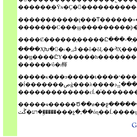
������֧�Ÿɴ�Ҫ�󽫶����������
�����������ţ���ͳ������»
����Ȼ������֪�����Ը���˶�
����ҲԽ�󣬡�˫�ۻᡱ��ô�õĻ��ᣬҲ���������ӣ��ͽ�̸�óɾ�����õ���̨��
��ƫƫ����ԸΥ������һ������������������һ�أ�����
������ʲô�ı䡣
�����κ���ϧ�����ȶ����ˣ��
�ĺ�������صģ���λ����ͽ⣬����ͳ�͹��Ҷ�����Ҫ�ģ���ˣ���һ�εġ�˫�ۻ�
�������������εĹ�ͨ�������
�����ҹ�����Ծ��ø��ջ��������
�����ۣ�רע�ڴٽ���չ�;��óɳ