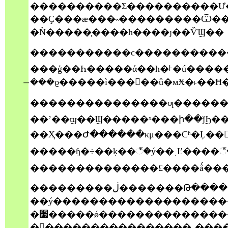
����������Σ����������Ư����չ¶������
��Ҫ���ǣ���˵���������Ѿ������ƿ���ͳ���
�Ǹ�����֧����һ����ȷ��ѶϢ��
�����������ϲ��������������ߣ�Ҳ������ʾ�ԽӰ��˵Ĳ��������ҹ��
���ģ��Һ�����ά��һ�ᡰ�ú����
�̶��ϱ�����ì�����û�мӾ�˫��
���������������ƣ�������һ�����ã�˫��̬
��ʼ��ϣ��Ϣ�����ˣ���ի��ǰϦ���ⰲ�ŵġ�˫�ۻᡱ���ͽ���
��Ҳ���Ժ������κμ���Сʱ�Ļ��
�����ɧ�÷��ķ��꣬�ý��͵Ľ����
���������ڶ�������Թ�����죬һ��Ҳû�������ļ��󣬲�����������ʼһ����̬����
��ý����������������������ͳ���䣬�
�׷�����ǿ���������������������ĹŰ�������������м��������Ҳ�����������
�᳷����������������˾�����͡����ڿعɼ����޽�������չ�֣�