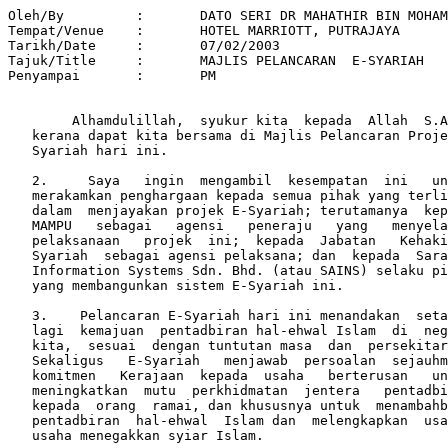
Oleh/By  	:	DATO SERI DR MAHATHIR BIN MOHAMAD
Tempat/Venue	:	HOTEL MARRIOTT, PUTRAJAYA
Tarikh/Date	:	07/02/2003
Tajuk/Title 	:	MAJLIS PELANCARAN  E-SYARIAH	
Penyampai	:  	PM 

 
        Alhamdulillah,  syukur kita  kepada  Allah  S.A.W.
   kerana dapat kita bersama di Majlis Pelancaran Projek E-
   Syariah hari ini.
        
   2.     Saya   ingin  mengambil  kesempatan  ini   untuk
   merakamkan penghargaan kepada semua pihak yang terlibat
   dalam  menjayakan projek E-Syariah; terutamanya  kepada
   MAMPU   sebagai   agensi   peneraju   yang   menyelaras
   pelaksanaan   projek  ini;  kepada  Jabatan   Kehakiman
   Syariah  sebagai agensi pelaksana; dan  kepada  Sarawak
   Information Systems Sdn. Bhd. (atau SAINS) selaku pihak
   yang membangunkan sistem E-Syariah ini.
   
   3.    Pelancaran E-Syariah hari ini menandakan  setapak
   lagi  kemajuan  pentadbiran hal-ehwal Islam  di  negara
   kita,  sesuai  dengan tuntutan masa  dan  persekitaran.
   Sekaligus   E-Syariah   menjawab  persoalan  sejauhmana
   komitmen   Kerajaan  kepada  usaha   berterusan   untuk
   meningkatkan  mutu  perkhidmatan  jentera   pentadbiran
   kepada  orang  ramai, dan khususnya untuk  menambahbaik
   pentadbiran  hal-ehwal  Islam dan  melengkapkan  usaha-
   usaha menegakkan syiar Islam.
   
   4.      Kerajaan   memang   berhasrat   untuk   membawa
   pembaharuan  kepada jentera Kerajaan secara  menyeluruh
   dengan  menggunakan  ICT. Langkah Kerajaan  memperkenal
   teknologi  terkini  dan membangunkan sistem  elektronik
   bagi  membantu pentadbiran hal-ehwal Islam seumpama  E-
   Syariah  ini memang dirancang.  Ia bertujuan memastikan
   pentadbiran  hal-ehwal Islam terus dilengkapkan  dengan
   peralatan  terkini  untuk  menjadikannya  jentera   dan
   organisasi  yang  mampu menangani cabaran  dan  harapan
   baru.
   
   5.    Peralatan, sistem dan jentera pengurusan  sesuatu
   badan  hanya  dapat menolong melicin dan mempercepatkan
   segala  proses  urusan,  tetapi  akhirnya  pihak   yang
   dipertanggungjawabkan untuk urusan yang  terlibat  juga
   yang  akan  mejayakan sesuatu tugas. Kita  semua  perlu
   akui  bahawa  orang  ramai, khususnya  orang  Islam  di
   Malaysia  tidak  begitu senang hati dengan  pentadbiran
   undang-undang Islam di Malaysia.
   
   6.    Ini  menjadi  lebih tidak memuaskan  memandangkan
   Malaysia   adalah   satu-satunya  negara   Islam   yang
   mempunyai  undang-undang Islam yang tersusun dan  jelas
   yang  menterjemahkan  kehendak  agama  Islam  berkenaan
   dengan keadilan dan pengadilan. Di Malaysia pelaksanaan
   hukum    Islam   tidak   bergantung   kepada   tafsiran
   bersendirian oleh hakim akan kehendak Islam  dan  hukum
   yang diwajibkan.  Kita pernah mendengar hakim di negara
   Islam  lain yang menghukum wanita yang dipercayai telah
   berzina  dengan hukuman supaya ia dirogol oleh beberapa
   lelaki.  Kita  juga pernah mendengar orang  Islam  yang
   membunuh sendiri adik perempuan kerana berkawan  dengan
   lelaki bukan Islam.
   
   7.   Selain daripada perbuatan dan penghakiman mengikut
   fahaman  sendiri, ini memberi gambaran yang amat  buruk
   terhadap   agama  Islam  dan  orang  Islam.   Ia   juga
   sebenarnya   bukan   daripada   ajaran   agama   Islam.
   Sebenarnya  hukuman yang dibuat oleh pihak  ini  adalah
   bertentangan dengan ajaran Islam, ajaran yang  terdapat
   dalam   Al-Quran  yang  berkali-kali  menuntut  supaya;
   "Apabila kamu menghukum, hukumlah dengan adil".
   
   8.    Hukuman yang dijatuhkan kerapkali berasas  kepada
   amalan  pra-Islam  orang daripada suku-suku  kaum  yang
   jahil. Sepatutnya setelah memeluk Islam mereka gugurkan
   budaya   lama  mereka,  sepertimana  kita  tahu  mereka
   gugurkan  amalan  menanam hidup-hidup  bayi  perempuan.
   Yang   jelas  larangan  Islam  terhadap  membunuh  bayi
   perempuan  ialah  kerana  perbuatan  itu  begitu  zalim
   sekali.  Tentulah amalan-amalan lain yang  juga  zalim,
   seperti   membunuh  adik  perempuan   kerana   kononnya
   memalukan keluarga, adalah tidak diizinkan oleh Islam.
   
   9.    Al-Quran  selain  daripada memberi  panduan  yang
   jelas,   juga   memberi  perumpamaan.  Al-Quran   tidak
   menghitung  satu-persatu kesalahan dan  larangan  dalam
   Islam.  Manusia  Islam  tentulah  dapat  memahami  akan
   ajaran  dan  kehendak Islam dalam perkara-perkara  lain
   yang   tidak   disebut   secara  khusus.   Dalam   soal
   penghakiman,   atau  pengadilan  yang  utama   tentulah
   keadilan. Tidak ada kezaliman yang dituntut oleh Islam.
   Sebab itu dalam Al-Quran disebut berkali-kali, "Apabila
   kamu hukum, hukumlah dengan adil".
   
   10.  Jika ketidakadilan berlaku di kalangan orang Islam
   sebabnya  tentulah  kerana sifat zalim  yang  ada  pada
   mereka  sebagai  manusia. Dalam sejarah Islam  terdapat
   beberapa khalifah yang zalim, raja yang zalim. Di zaman
   ini  pun  kita  dapat  lihat  kezaliman  pemimpin  yang
   beragama Islam. Kezaliman mereka bukanlah kerana ajaran
   Islam.  Kezaliman mereka adalah kerana sebagai  manusia
   mereka bersifat zalim sehingga sanggup melanggar ajaran
   Islam dan undang-undang Islam.
   
   11.   Oleh  kerana ada orang yang beragama  Islam  yang
   sanggup  melakukan  kezaliman dan  menidakkan  keadilan
   kononnya kerana itu adalah ajaran Islam, maka imej yang
   buruk  terpalit  kepada  agama Islam.  Dan  musuh-musuh
   Islam  pun mengambil kesempatan untuk memburuk-burukkan
   lagi  agama  Islam supaya agama suci ini  ditolak  oleh
   orang  bukan  Islam.  Hari ini orang  Islam  dan  agama
   Islam  begitu dihinakan, bukan kerana agama Islam tidak
   baik  tetapi  kerana telatah dan kelakuan  orang  Islam
   yang  tidak  menghiraukan ajaran  Islam  yang  sebenar.
   Mereka  suka  membuat  tafsiran mengikut  kehendak  dan
   kepentingan mereka walaupun imej Islam terjejas.
   
   12.   Mereka  ini suka mendakwa bahawa pandangan  bukan
   Islam  terhadap Islam tidak penting, nasib buruk  orang
   Islam  tidak  perlu  diambilkira asalkan  ajaran  Islam
   dipatuhi.  Mereka ini suka mempamerkan kekerasan  Islam
   kerana  bagi  mereka inilah ajaran Islam. Mereka  lebih
   suka  kepada hukum yang berat seperti memancung  kepala
   atau  memotong  tangan  tanpa  memberi  tekanan  kepada
   tuntutan  Islam  untuk berlaku adil apabila  menghukum.
   Bahawa  semua pengadilan dalam Islam dikehendaki supaya
   diambilkira  situasi  dan  persekitaran  tidak   diberi
   perhatian.
   
   13.    Demikian  pencuri  yang  mencuri  kerana   ianya
   menghadapi   tekanan  hidup  merana  perlu  diringankan
   hukuman terhadap jenayahnya tidak disebut-sebutkan  dan
   diberi  pertimbangan. Yang selalu disebut ialah hukuman
   potong  tangan  seolah-olah Islam  tidak  mengambilkira
   masalah sosial masyarakat sama sekali.
   
   14.   Sebaliknya  yang ditekankan ialah  tentang  tidak
   mengaibkan  seseorang pembesar yang melakukan  jenayah.
   Untuk  ini  ada  orang yang berpengetahuan  agama  yang
   mendakwa  jika pembesar dihadapkan ke mahkamah  syariah
   maka  dapatlah  keaibannya  dilindungi.  Bahawa  dengan
   perlindungan  ini,  mangsanya tidak  mendapat  keadilan
   tidak   mengapa.  Sekali  lagi  ternampak   kesanggupan
   membelakangkan keadilan kerana kepentingan lain, seolah-
   olah  dalam  Islam  keadilan tidak diutamakan,  keaiban
   seseorang adalah lebih utama.
   
   15.   Sesungguhnya agama Islam tidak cacat.  Tidak  ada
   yang  buruk kepada agama Islam. Yang ada ialah  manusia
   yang  zalim  dan  berkepentingan  di  kalangan  mereka.
   Mereka  inilah yang memburukkan imej Islam dalam  soal-
   soal penghakiman dan keadilan.
   
   16.  Di Malaysia kita amat sedar akan kelemahan manusia
   apabila  menghakimkan sesuatu. Sebab itu  undang-undang
   Islam  dikanunkan. Undang-undang lain  juga  dikanunkan
   supaya   tidak  ada  percanggahan  undang-undang   lain
   daripada segi prinsip dan asas undang-undang Islam.
   
   17.   Banyak jenayah yang terdapat di zaman  ini  tidak
   terdapat  di  zaman  nabi dan zaman  keagungan  tamadun
   Islam.  Tetapi  ini  tidak bermakna  perundangan  Islam
   tidak lengkap untuk menangani masalah zaman ini.  Sudah
   cukup  perumpamaan dan contoh yang terdapat  dalam  Al-
   Quran  dan Hadis-Hadis yang sahih.  Jika sukar mendapat
   contoh   dan   perumpamaan  daripada  punca-punca   ini
   sekurang-kurangnya prinsip keadilan dalam undang-undang
   dan  hukum  Islam  mestilah dijadikan  panduan.   Tidak
   mungkin   hukuman   dalam  Islam  tidak   mengambilkira
   keadilan.  Tekanan  akan  pentingnya  keadilan  diulang
   berkali-kali dalam Al-Quran seperti yang terdapat dalam
   ayat-ayat 58 dan 135 dalam Surah An-Nisa, ayat 8  dalam
   Surah Al-Maaidah, ayat 90 dalam Surah An-Nahl dan  ayat
   15 dalam Surah Asy-Syura.
   
   18.  Pendapat  bahawa  walaupun  ternampak  tidak  adil
   tetapi  sebenarnya hukuman itu adil kerana  ia  menurut
   proses  dan  prosedur  Islam  adalah  tidak  munasabah.
   Tidak  boleh ada dalam Islam ketidakadilan yang kononya
   adil.  Demikian menghukum mangsa jenayah dan melepaskan
   penjenayah adalah tidak adil dalam Islam sepertimana ia
   juga  tidak  adil  dalam  apa-apa  undang-undang  lain.
   Pengadilan   bermakna  mencari  keadilan  iaitu   hasil
   daripada  proses  pengadilan ialah keadilan  dan  bukan
   pematuhan kepada proses sehingga berlaku ketidakadilan.
   
   19.  Kita tahu pihak yang terlibat, samada yang menjadi
   mangsa  atau  yang melaku apa yang dituduh oleh  mangsa
   tidak  mungkin mengadili secara adil. Kadangkala kedua-
   dua   pihak  dapat  bertolak  ansur  dan  menyelesaikan
   sesuatu  pertikaian  dengan  cara  rundingan  di   luar
   mahkamah.  Tetapi  dalam  kebanyakan  kes  penyelesaian
   secara ini tidak dapat dicapai. Dalam keadaan ini pihak
   ketiga,  pihak  yang tidak terlibat sama sekali,  tidak
   mempunyai  apa-apa kepentingan perlulah  menjadi  orang
   tengah dan hakim.
   
   20.  Hakim perlu bersifa